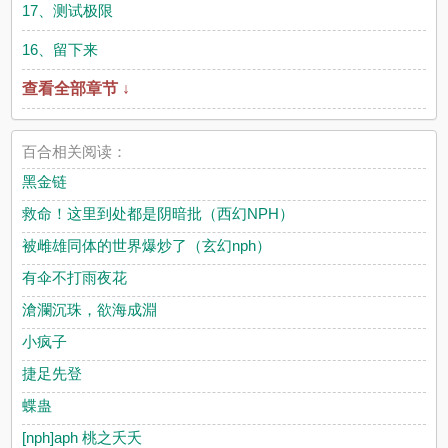
17、测试极限
16、留下来
查看全部章节 ↓
百合相关阅读：
黑金链
救命！这里到处都是阴暗批（西幻NPH）
被雌雄同体的世界爆炒了（玄幻nph）
有伞不打雨夜花
滄瀾沉珠，欲海成淵
小疯子
捷足先登
蝶蛊
[nph]aph 桃之夭夭