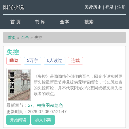
阳光小说
阅读历史
|
登录
|
注册
首 页
书 库
全本
搜索
首页
百合
失控
失控
呦呦
9万字
0人读过
连载
...
《失控》是呦呦精心创作的百合，阳光小说实时更
新失控最新章节并且提供无弹窗阅读，书友所发表
的失控评论，并不代表阳光小说赞同或者支持失控
读者的观点。
最新章节：
27、柏拉图vs急色
更新时间：2026-07-06 07:21:47
开始阅读
加入书架