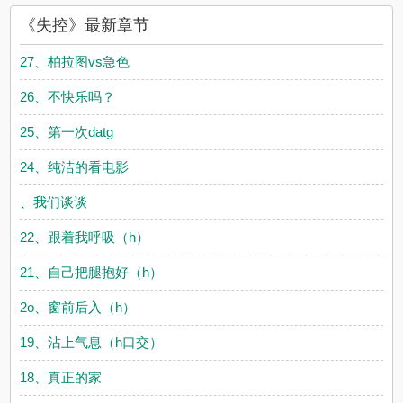
《失控》最新章节
27、柏拉图vs急色
26、不快乐吗？
25、第一次datg
24、纯洁的看电影
、我们谈谈
22、跟着我呼吸（h）
21、自己把腿抱好（h）
2o、窗前后入（h）
19、沾上气息（h口交）
18、真正的家