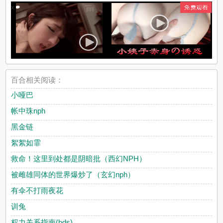
x
百合相关阅读：
小哑巴
帐中珠nph
黑金链
絮絮如霏
救命！这里到处都是阴暗批（西幻NPH）
被雌雄同体的世界爆炒了（玄幻nph）
有伞不打雨夜花
训兔
权力关系指南(bds)