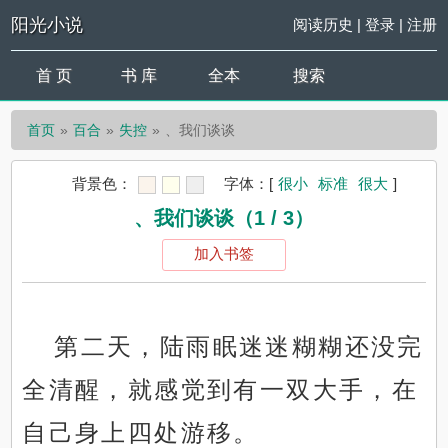
阳光小说
阅读历史
|
登录
|
注册
首 页
书 库
全本
搜索
首页
百合
失控
、我们谈谈
背景色：
字体：
[
很小
标准
很大
]
、我们谈谈（1 / 3）
加入书签
第二天，陆雨眠迷迷糊糊还没完
全清醒，就感觉到有一双大手，在
自己身上四处游移。