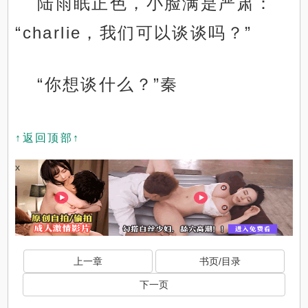
陆雨眠正色，小脸满是严肃：
“charlie，我们可以谈谈吗？”
“你想谈什么？”秦
↑返回顶部↑
x
上一章
书页/目录
下一页