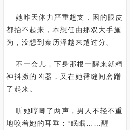
她昨天体力严重超支，困的眼皮
都抬不起来，本想任由那双大手施
为，没想到秦历泽越来越过分。
不一会儿，下身那根一醒来就精
神抖擞的凶器，又在她臀缝间磨蹭
了起来。
听她哼唧了两声，男人不轻不重
地咬着她的耳垂：“眠眠……醒