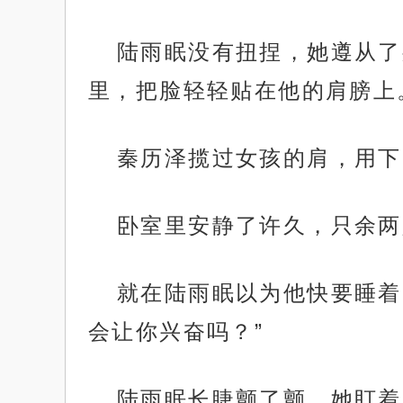
陆雨眠没有扭捏，她遵从了
里，把脸轻轻贴在他的肩膀上
秦历泽揽过女孩的肩，用下
卧室里安静了许久，只余两
就在陆雨眠以为他快要睡着
会让你兴奋吗？”
陆雨眠长睫颤了颤，她盯着