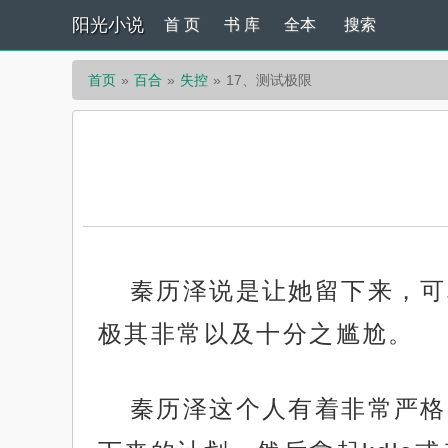
阳光小说
首 页
书 库
全本
搜索
首页
百合
失控
17、测试极限
秦历泽说是让她留下来，可
极其非常以及十分之尴尬。
秦历泽这个人有着非常严格