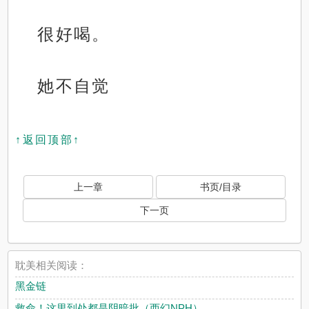
很好喝。
她不自觉
↑返回顶部↑
上一章
书页/目录
下一页
耽美相关阅读：
黑金链
救命！这里到处都是阴暗批（西幻NPH）