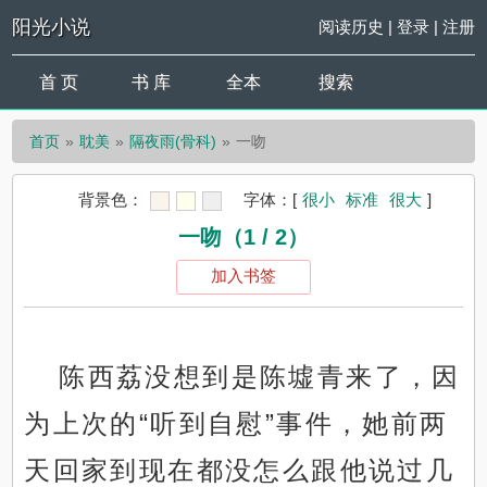
阳光小说
阅读历史
|
登录
|
注册
首 页
书 库
全本
搜索
首页
耽美
隔夜雨(骨科)
一吻
背景色：
字体：
[
很小
标准
很大
]
一吻（1 / 2）
加入书签
陈西荔没想到是陈墟青来了，因
为上次的“听到自慰”事件，她前两
天回家到现在都没怎么跟他说过几