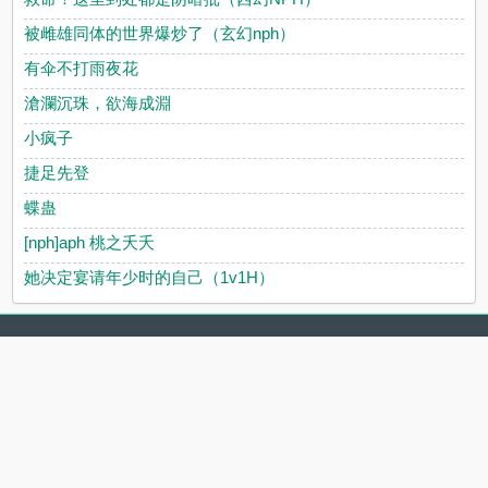
被雌雄同体的世界爆炒了（玄幻nph）
有伞不打雨夜花
滄瀾沉珠，欲海成淵
小疯子
捷足先登
蝶蛊
[nph]aph 桃之夭夭
她决定宴请年少时的自己（1v1H）