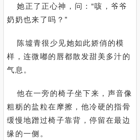
她正了正心神，问：“咳，爷爷
奶奶也来了吗？”
陈墟青很少见她如此娇俏的模
样，连微嘟的唇都散发甜美多汁的
气息。
他在一旁的椅子坐下来，声音像
粗粝的盐粒在摩擦，他冷硬的指骨
缓慢地蹭过椅子靠背，停留在最边
缘的一侧。