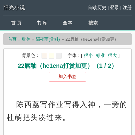
阳光小说
阅读历史
|
登录
|
注册
首 页
书 库
全本
搜索
首页
耽美
隔夜雨(骨科)
22唇釉（he1ena打赏加更）
背景色：
字体：
[
很小
标准
很大
]
22唇釉（he1ena打赏加更）（1 / 2）
加入书签
陈西荔写作业写得入神，一旁的
杜萌把头凑过来。