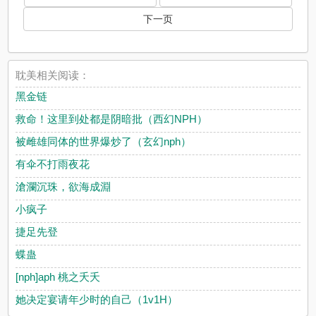
下一页
耽美相关阅读：
黑金链
救命！这里到处都是阴暗批（西幻NPH）
被雌雄同体的世界爆炒了（玄幻nph）
有伞不打雨夜花
滄瀾沉珠，欲海成淵
小疯子
捷足先登
蝶蛊
[nph]aph 桃之夭夭
她决定宴请年少时的自己（1v1H）