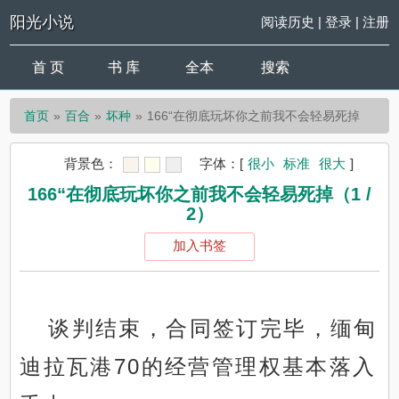
阳光小说
阅读历史
|
登录
|
注册
首 页
书 库
全本
搜索
首页
百合
坏种
166“在彻底玩坏你之前我不会轻易死掉
背景色：
字体：
[
很小
标准
很大
]
166“在彻底玩坏你之前我不会轻易死掉（1 /
2）
加入书签
谈判结束，合同签订完毕，缅甸
迪拉瓦港70的经营管理权基本落入