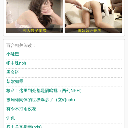
x
百合相关阅读：
小哑巴
帐中珠nph
黑金链
絮絮如霏
救命！这里到处都是阴暗批（西幻NPH）
被雌雄同体的世界爆炒了（玄幻nph）
有伞不打雨夜花
训兔
权力关系指南(bds)