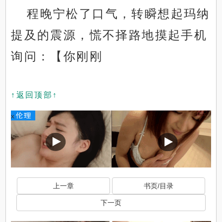
程晚宁松了口气，转瞬想起玛纳
提及的震源，慌不择路地摸起手机
询问：【你刚刚
↑返回顶部↑
x
上一章
书页/目录
下一页