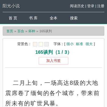
阳光小说
阅读历史
|
登录
|
注册
首 页
书 库
全本
搜索
首页
百合
坏种
165谈判
背景色：
字体：
[
很小
标准
很大
]
165谈判（1 / 3）
加入书签
二月上旬，一场高达8级的大地
震席卷了缅甸的各个城市，带来前
所未有的旷世风暴。