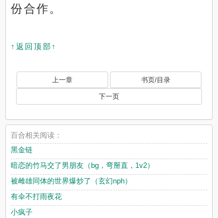
份合作。
↑返回顶部↑
上一章
书页/目录
下一页
百合相关阅读：
黑金链
暗恋的竹马交了男朋友（bg，弯掰直，1v2）
被雌雄同体的世界爆炒了（玄幻nph）
有伞不打雨夜花
小疯子