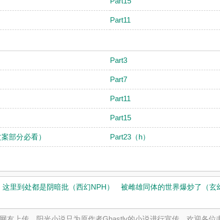
Part15
Part11
Part3
Part7
Part11
Part15
（文案部分必看）
Part23（h）
！这里到处都是阴暗批（西幻NPH）
被雌雄同体的世界爆炒了（玄幻
上传，阳光小说只为原作者Ghastly的小说进行宣传。欢迎各位书