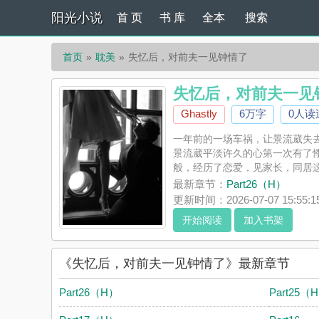
阳光小说
首 页
书 库
全本
搜索
首页
耽美
失忆后，对前夫一见钟情了
失忆后，对前夫一见
Ghastly
6万字
0人读
一年前的一场车祸，让景流葳失
景流葳平淡许久的心第一次有了
般，经历了恋爱，见家长，同居这
《失忆后，对前夫一见钟情了》是
最新章节：
Part26（H）
夫一见钟情了评论，并不代表阳
更新时间：2026-07-07 15:55:1
开始阅读
加入书架
《失忆后，对前夫一见钟情了》最新章节
Part26（H）
Part25（