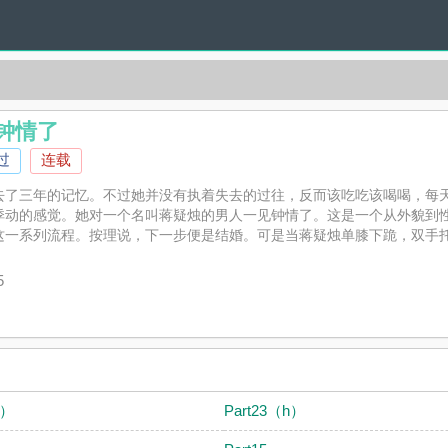
钟情了
过
连载
去了三年的记忆。不过她并没有执着失去的过往，反而该吃吃该喝喝，每
悸动的感觉。她对一个名叫蒋疑烛的男人一见钟情了。这是一个从外貌到
一系列流程。按理说，下一步便是结婚。可是当蒋疑烛单膝下跪，双手托着
Ghastly精心创作的耽美，阳光小说实时更新失忆后，对前夫一见钟
光小说赞同或者支持失忆后，对前夫一见钟情了读者的观点。
5
H）
Part23（h）