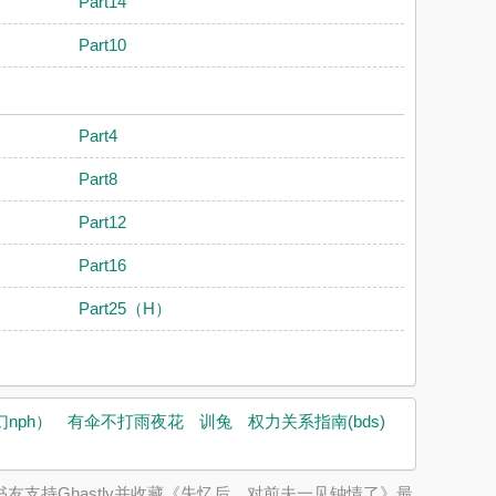
Part14
Part10
Part4
Part8
Part12
Part16
Part25（H）
nph）
有伞不打雨夜花
训兔
权力关系指南(bds)
友支持Ghastly并收藏《失忆后，对前夫一见钟情了》最