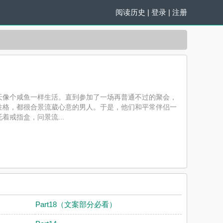
阅读历史
|
登录
|
注册
天像个咸鱼一样生活。直到参加了一场再普通不过的聚会，
性格，都很合景流葳心意的男人。于是，他们和平常伴侣一
戒指盒，问景流...
情了最新章节并且提供无弹窗阅读，书友所发表的失忆后，对前
Part18（文案部分必看）