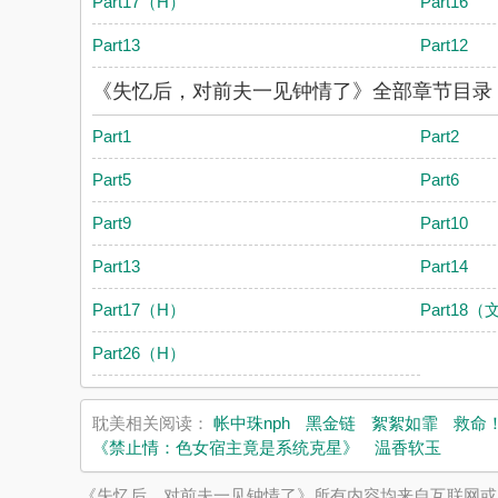
Part17（H）
Part16
Part13
Part12
《失忆后，对前夫一见钟情了》全部章节目录
Part1
Part2
Part5
Part6
Part9
Part10
Part13
Part14
Part17（H）
Part18
Part26（H）
耽美相关阅读：
帐中珠nph
黑金链
絮絮如霏
救命
《禁止情：色女宿主竟是系统克星》
温香软玉
《失忆后，对前夫一见钟情了》所有内容均来自互联网或网友