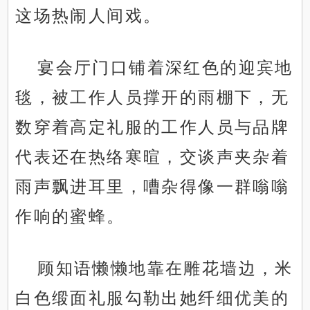
这场热闹人间戏。
宴会厅门口铺着深红色的迎宾地
毯，被工作人员撑开的雨棚下，无
数穿着高定礼服的工作人员与品牌
代表还在热络寒暄，交谈声夹杂着
雨声飘进耳里，嘈杂得像一群嗡嗡
作响的蜜蜂。
顾知语懒懒地靠在雕花墙边，米
白色缎面礼服勾勒出她纤细优美的