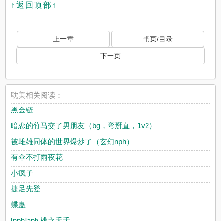
↑返回顶部↑
上一章
书页/目录
下一页
耽美相关阅读：
黑金链
暗恋的竹马交了男朋友（bg，弯掰直，1v2）
被雌雄同体的世界爆炒了（玄幻nph）
有伞不打雨夜花
小疯子
捷足先登
蝶蛊
[nph]aph 桃之夭夭