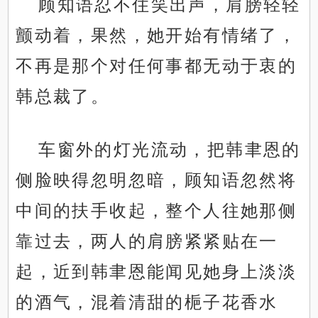
顾知语忍不住笑出声，肩膀轻轻
颤动着，果然，她开始有情绪了，
不再是那个对任何事都无动于衷的
韩总裁了。
车窗外的灯光流动，把韩聿恩的
侧脸映得忽明忽暗，顾知语忽然将
中间的扶手收起，整个人往她那侧
靠过去，两人的肩膀紧紧贴在一
起，近到韩聿恩能闻见她身上淡淡
的酒气，混着清甜的梔子花香水