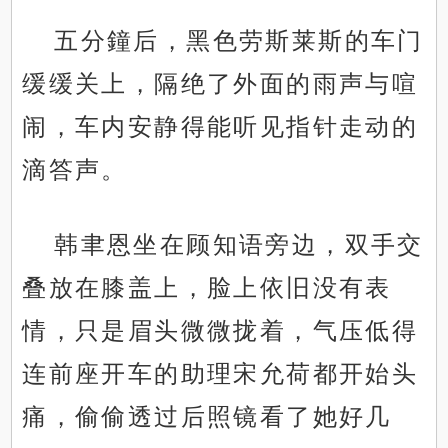
五分鐘后，黑色劳斯莱斯的车门
缓缓关上，隔绝了外面的雨声与喧
闹，车内安静得能听见指针走动的
滴答声。
韩聿恩坐在顾知语旁边，双手交
叠放在膝盖上，脸上依旧没有表
情，只是眉头微微拢着，气压低得
连前座开车的助理宋允荷都开始头
痛，偷偷透过后照镜看了她好几