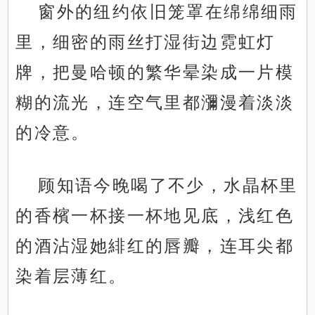
窗外的纽约依旧笼罩在绵绵细雨
里，细密的雨丝打湿街边霓虹灯
牌，把曼哈顿的繁华晕染成一片模
糊的流光，连空气里都瀰漫着淡淡
的冷意。
顾知语今晚喝了不少，水晶杯里
的香檳一杯接一杯地见底，浅红色
的酒沾湿她緋红的唇瓣，连耳尖都
染着层薄红。