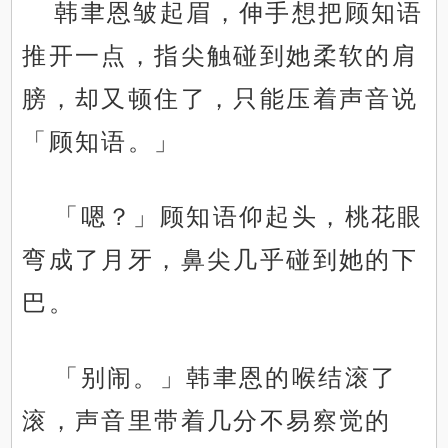
韩聿恩皱起眉，伸手想把顾知语
推开一点，指尖触碰到她柔软的肩
膀，却又顿住了，只能压着声音说
「顾知语。」
「嗯？」顾知语仰起头，桃花眼
弯成了月牙，鼻尖几乎碰到她的下
巴。
「别闹。」韩聿恩的喉结滚了
滚，声音里带着几分不易察觉的