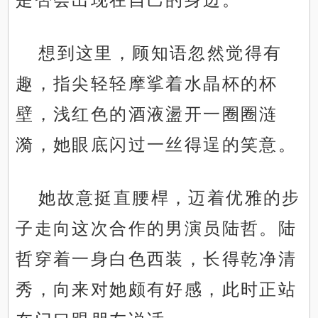
想到这里，顾知语忽然觉得有
趣，指尖轻轻摩挲着水晶杯的杯
壁，浅红色的酒液盪开一圈圈涟
漪，她眼底闪过一丝得逞的笑意。
她故意挺直腰桿，迈着优雅的步
子走向这次合作的男演员陆哲。陆
哲穿着一身白色西装，长得乾净清
秀，向来对她颇有好感，此时正站