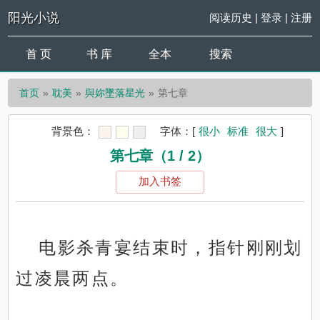
阳光小说
阅读历史
|
登录
|
注册
首 页
书 库
全本
搜索
首页
耽美
與妳墜落星光
第七章
背景色：
字体：
[
很小
标准
很大
]
第七章（1 / 2）
加入书签
电影杀青宴结束时，指针刚刚划
过凌晨两点。