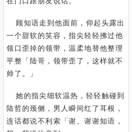
在门口跟朋友说话。
顾知语走到他面前，仰起头露出
一个甜软的笑容，指尖轻轻拂过他
领口歪掉的领带，温柔地替他整理
平整「陆哥，领带歪了，这样就不
帅了。」
她的指尖细软温热，轻轻触碰到
陆哲的颈侧，男人瞬间红了耳根，
连话都说不利索「谢、谢谢知语，