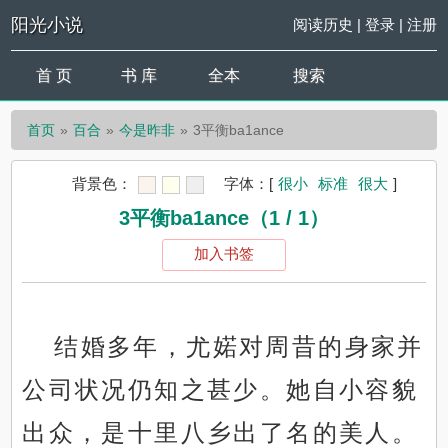
阳光小说
阅读历史
|
登录
|
注册
首 页
书 库
全本
搜索
首页
百合
今是昨非
3平衡ba1ance
背景色：
字体：
[
很小
标准
很大
]
3平衡ba1ance（1 / 1）
加入书签
结婚多年，尤婼对周昔的身家并
公司状况仍知之甚少。她自小容貌
出众，是十里八乡出了名的美人。