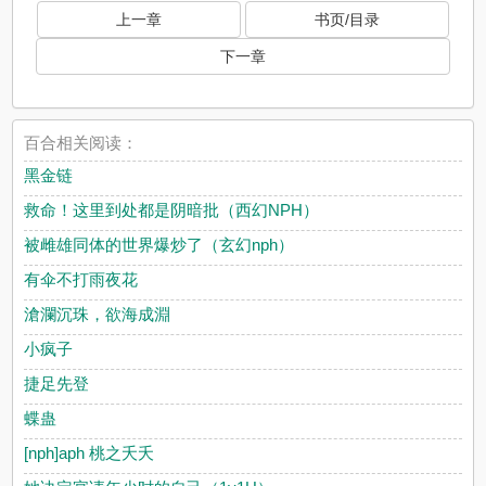
上一章
书页/目录
下一章
百合相关阅读：
黑金链
救命！这里到处都是阴暗批（西幻NPH）
被雌雄同体的世界爆炒了（玄幻nph）
有伞不打雨夜花
滄瀾沉珠，欲海成淵
小疯子
捷足先登
蝶蛊
[nph]aph 桃之夭夭