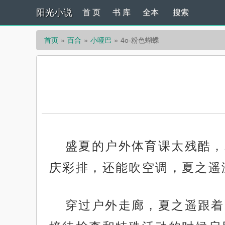
阳光小说
首 页
书 库
全本
搜索
首页
百合
小哑巴
4o-粉色蝴蝶
盛夏的户外体育课太残酷，
庆彩排，还能吹空调，夏之遥
穿过户外走廊，夏之遥跟着