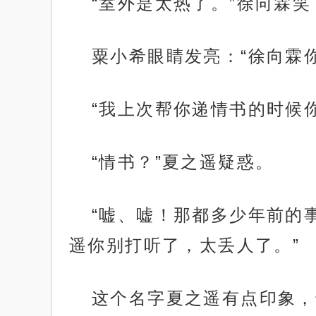
“室外是太热了。”徐向霖笑
粟小希眼睛发亮：“徐向霖
“我上次帮你递情书的时候
“情书？”夏之遥疑惑。
“嘘、嘘！那都多少年前的
遥你别打听了，太丢人了。”
这个名字夏之遥有点印象，