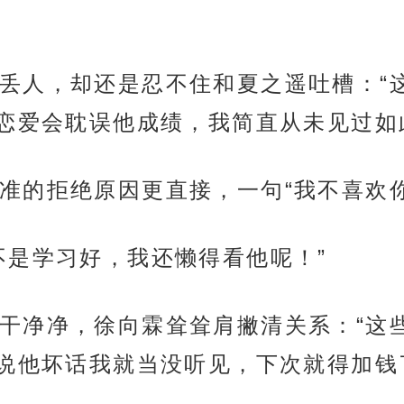
丢人，却还是忍不住和夏之遥吐槽：“
恋爱会耽误他成绩，我简直从未见过如
准的拒绝原因更直接，一句“我不喜欢你
不是学习好，我还懒得看他呢！”
干净净，徐向霖耸耸肩撇清关系：“这
说他坏话我就当没听见，下次就得加钱