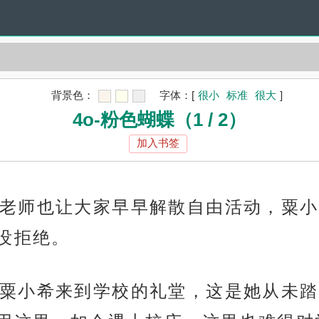
背景色：
字体：
[
很小
标准
很大
]
4o-粉色蝴蝶（1 / 2）
加入书签
老师也让大家早早解散自由活动，粟小
没拒绝。
粟小希来到学校的礼堂，这是她从未踏