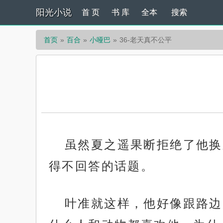
阳光小说
首 页
书 库
全本
搜索
首页
百合
小哑巴
36-老天真不公平
虽然夏之遥果断拒绝了他换
得不回答的话题。
叶准就这样，他好像跟路边