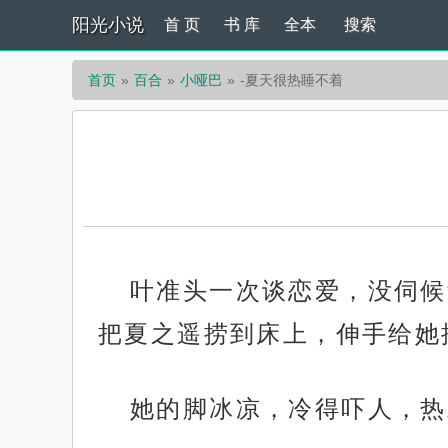
阳光小说
首 页
书 库
全本
搜索
首页
百合
小哑巴
-夏天很热睡不着
叶准头一次谈恋爱，没伺候
把夏之遥捞到床上，伸手给她
她的脚冰凉，冷得吓人，热