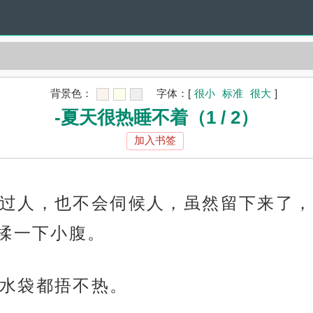
背景色：
字体：
[
很小
标准
很大
]
-夏天很热睡不着（1 / 2）
加入书签
过人，也不会伺候人，虽然留下来了，
揉一下小腹。
水袋都捂不热。