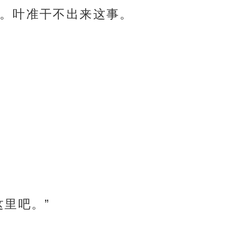
。叶准干不出来这事。
这里吧。”