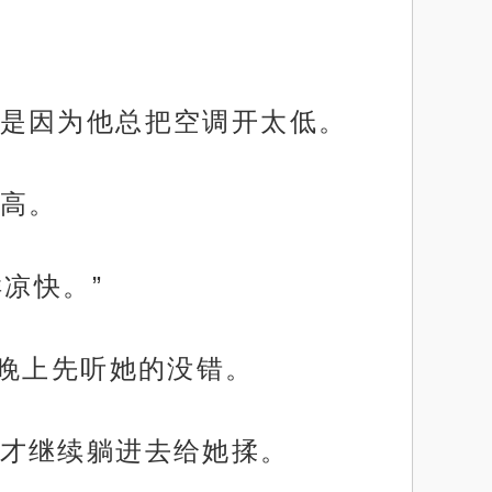
是因为他总把空调开太低。
高。
凉快。”
天晚上先听她的没错。
才继续躺进去给她揉。