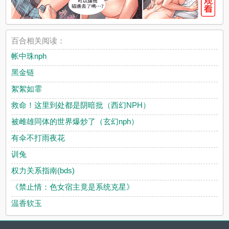
百合相关阅读：
帐中珠nph
黑金链
絮絮如霏
救命！这里到处都是阴暗批（西幻NPH）
被雌雄同体的世界爆炒了（玄幻nph）
有伞不打雨夜花
训兔
权力关系指南(bds)
《禁止情：色女宿主竟是系统克星》
温香软玉