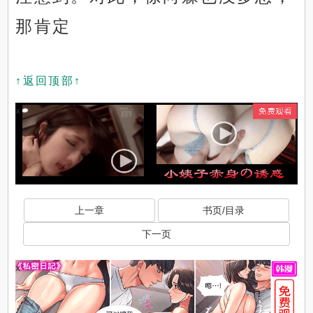
那肯定
↑返回顶部↑
x
上一章
书页/目录
下一页
x