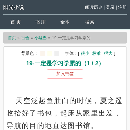
阳光小说
阅读历史
|
登录
|
注册
首 页
书 库
全本
搜索
首页
百合
小哑巴
19-一定是学习学累的
背景色：
字体：
[
很小
标准
很大
]
19-一定是学习学累的（1 / 2）
加入书签
天空泛起鱼肚白的时候，夏之遥
收拾好了书包，起床从家里出发，
导航的目的地直达图书馆。