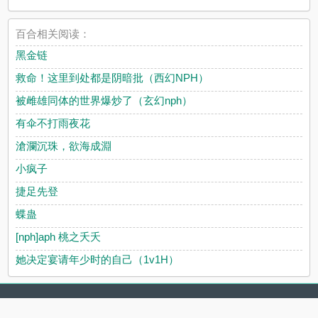
百合相关阅读：
黑金链
救命！这里到处都是阴暗批（西幻NPH）
被雌雄同体的世界爆炒了（玄幻nph）
有伞不打雨夜花
滄瀾沉珠，欲海成淵
小疯子
捷足先登
蝶蛊
[nph]aph 桃之夭夭
她决定宴请年少时的自己（1v1H）