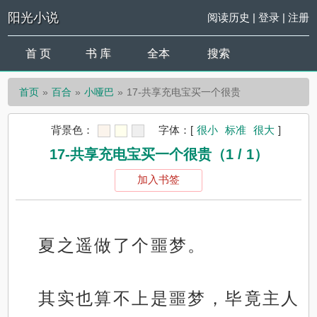
阳光小说
阅读历史
|
登录
|
注册
首 页
书 库
全本
搜索
首页
百合
小哑巴
17-共享充电宝买一个很贵
背景色：
字体：
[
很小
标准
很大
]
17-共享充电宝买一个很贵（1 / 1）
加入书签
夏之遥做了个噩梦。
其实也算不上是噩梦，毕竟主人