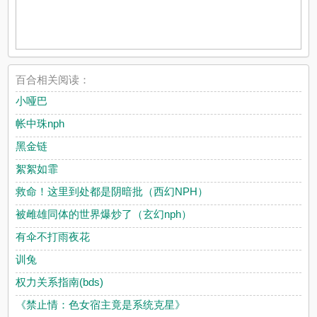
百合相关阅读：
小哑巴
帐中珠nph
黑金链
絮絮如霏
救命！这里到处都是阴暗批（西幻NPH）
被雌雄同体的世界爆炒了（玄幻nph）
有伞不打雨夜花
训兔
权力关系指南(bds)
《禁止情：色女宿主竟是系统克星》