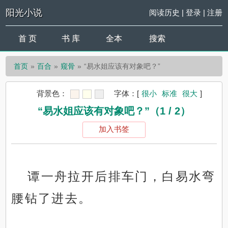
阳光小说
阅读历史
|
登录
|
注册
首 页
书 库
全本
搜索
首页
百合
窥骨
“易水姐应该有对象吧？”
背景色：
字体：
[
很小
标准
很大
]
“易水姐应该有对象吧？”（1 / 2）
加入书签
谭一舟拉开后排车门，白易水弯
腰钻了进去。