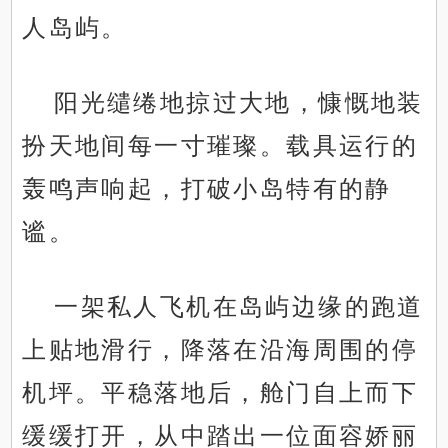
人岛屿。
阳光缱绻地掠过大地，慷慨地装
扮天地间每一寸璀璨。载具运行的
轰鸣声响起，打破小岛特有的静
谧。
一架私人飞机在岛屿边缘的跑道
上贴地滑行，降落在沿海周围的停
机坪。平稳落地后，舱门自上而下
缓缓打开，从中踏出一位面容娇丽