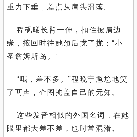
重力下垂，差点从肩头滑落。
程砚晞长臂一伸，扣住披肩边
缘，掖回时往她颈后拢了拢：“小
圣詹姆斯岛。”
“哦，差不多。”程晚宁尴尬地笑
了两声，企图掩盖自己的无知。
这些发音相似的外国名词，在她
眼里都大差不差，也时常混淆。