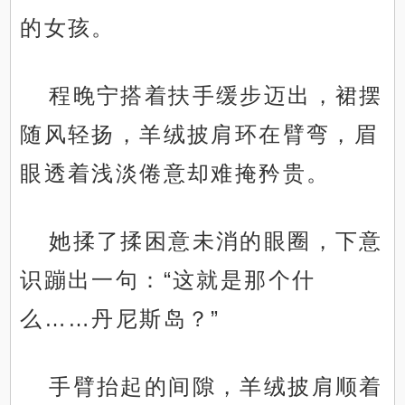
的女孩。
程晚宁搭着扶手缓步迈出，裙摆
随风轻扬，羊绒披肩环在臂弯，眉
眼透着浅淡倦意却难掩矜贵。
她揉了揉困意未消的眼圈，下意
识蹦出一句：“这就是那个什
么……丹尼斯岛？”
手臂抬起的间隙，羊绒披肩顺着