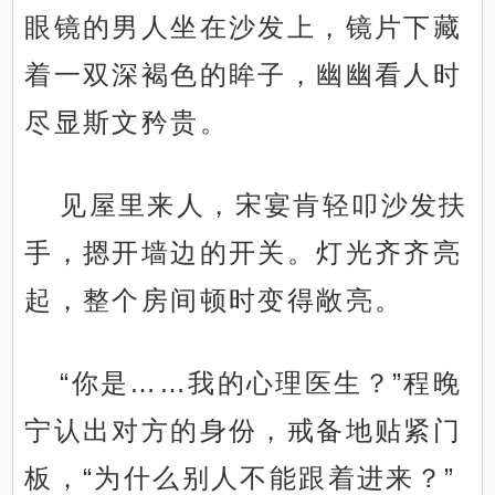
眼镜的男人坐在沙发上，镜片下藏
着一双深褐色的眸子，幽幽看人时
尽显斯文矜贵。
见屋里来人，宋宴肯轻叩沙发扶
手，摁开墙边的开关。灯光齐齐亮
起，整个房间顿时变得敞亮。
“你是……我的心理医生？”程晚
宁认出对方的身份，戒备地贴紧门
板，“为什么别人不能跟着进来？”