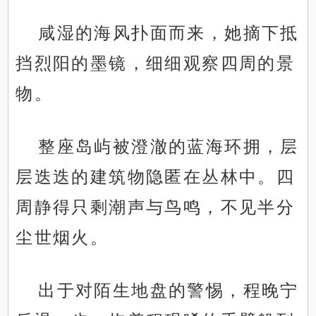
咸湿的海风扑面而来，她摘下抵
挡烈阳的墨镜，细细观察四周的景
物。
整座岛屿被澄澈的蓝海环拥，层
层迭迭的建筑物隐匿在丛林中。四
周静得只剩潮声与鸟鸣，不见半分
尘世烟火。
出于对陌生地盘的警惕，程晚宁