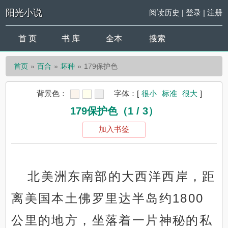
阳光小说
阅读历史
|
登录
|
注册
首 页
书 库
全本
搜索
首页
百合
坏种
179保护色
背景色：
字体：
[
很小
标准
很大
]
179保护色（1 / 3）
加入书签
北美洲东南部的大西洋西岸，距
离美国本土佛罗里达半岛约1800
公里的地方，坐落着一片神秘的私