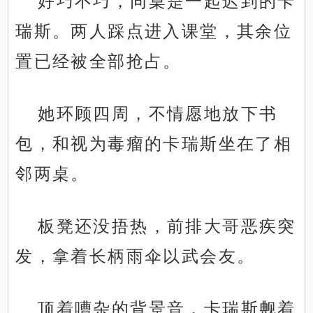
好巧不巧，同桌是一起迟到的卡
瑞斯。两人踩点进入课堂，其余位
置已经被全部抢占。
她环顾四周，不情愿地放下书
包，和视为毒瘤的卡瑞斯坐在了相
邻两桌。
板凳还没捂热，前排大哥恶疾突
发，拿着长柄雨伞以武会友。
顶着嘈杂的背景音，卡瑞斯觍着