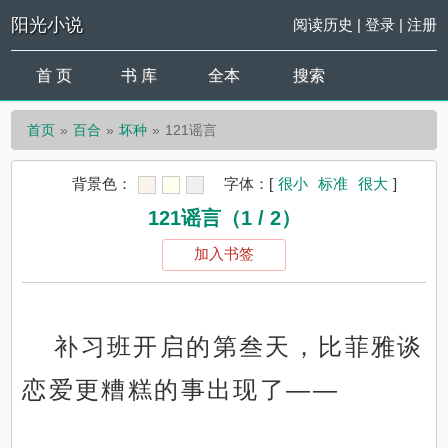
阳光小说
阅读历史
|
登录
|
注册
首 页
书 库
全本
搜索
首页
百合
坏种
121谣言
背景色：
字体：
[
很小
标准
很大
]
121谣言（1 / 2）
加入书签
补习班开启的第叁天，比菲雅谈
恋爱更糟糕的事出现了——