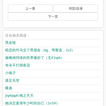
上一章
书页/目录
下一页
百合相关阅读：
黑金链
暗恋的竹马交了男朋友（bg，弯掰直，1v2）
被雌雄同体的世界爆炒了（玄幻nph）
有伞不打雨夜花
小疯子
捷足先登
蝶蛊
[nph]aph 桃之夭夭
她决定宴请年少时的自己（1v1H）