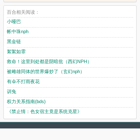
百合相关阅读：
小哑巴
帐中珠nph
黑金链
絮絮如霏
救命！这里到处都是阴暗批（西幻NPH）
被雌雄同体的世界爆炒了（玄幻nph）
有伞不打雨夜花
训兔
权力关系指南(bds)
《禁止情：色女宿主竟是系统克星》