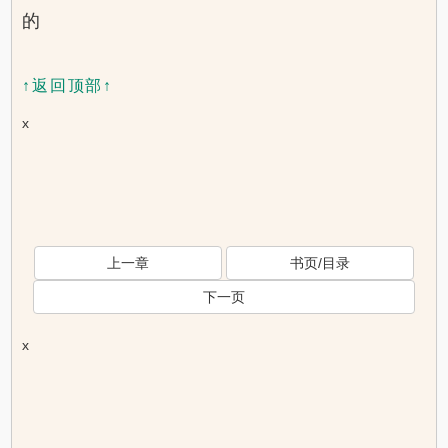
的
↑返回顶部↑
x
上一章
书页/目录
下一页
x