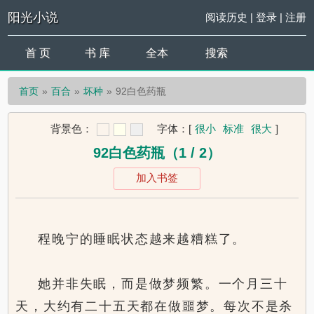
阳光小说
阅读历史
|
登录
|
注册
首 页
书 库
全本
搜索
首页
百合
坏种
92白色药瓶
背景色：
字体：
[
很小
标准
很大
]
92白色药瓶（1 / 2）
加入书签
程晚宁的睡眠状态越来越糟糕了。
她并非失眠，而是做梦频繁。一个月三十
天，大约有二十五天都在做噩梦。每次不是杀