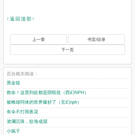
↑返回顶部↑
上一章
书页/目录
下一页
百合相关阅读：
黑金链
救命！这里到处都是阴暗批（西幻NPH）
被雌雄同体的世界爆炒了（玄幻nph）
有伞不打雨夜花
滄瀾沉珠，欲海成淵
小疯子