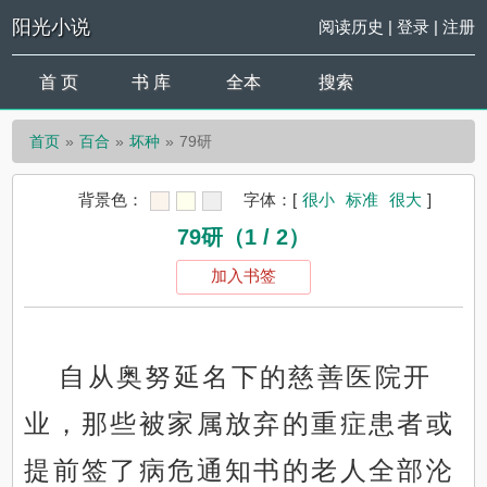
阳光小说
阅读历史
|
登录
|
注册
首 页
书 库
全本
搜索
首页
百合
坏种
79研
背景色：
字体：
[
很小
标准
很大
]
79研（1 / 2）
加入书签
自从奥努延名下的慈善医院开
业，那些被家属放弃的重症患者或
提前签了病危通知书的老人全部沦