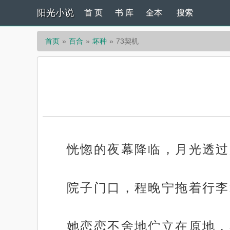
阳光小说
首 页
书 库
全本
搜索
首页
百合
坏种
73契机
恍惚的夜幕降临，月光透过
院子门口，程晚宁拖着行李
她恋恋不舍地伫立在原地，