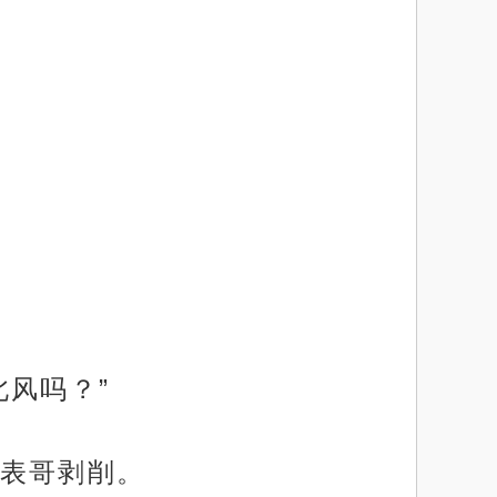
风吗？”
表哥剥削。