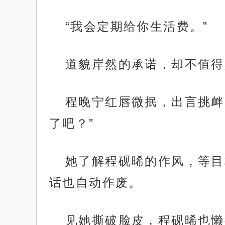
“我会定期给你生活费。”
道貌岸然的承诺，却不值得
程晚宁红唇微抿，出言挑衅
了吧？”
她了解程砚晞的作风，等目
话也自动作废。
见她撕破脸皮，程砚晞也懒