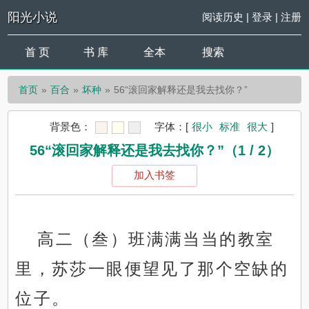
阳光小说
阅读历史
|
登录
|
注册
首 页
书 库
全本
搜索
首页
百合
坏种
56“滚回家解释还是我去找你？”
背景色：
字体：
[
很小
标准
很大
]
56“滚回家解释还是我去找你？”（1 / 2）
加入书签
高二（叁）班满满当当的教室
里，苏莎一眼便望见了那个空缺的
位子。