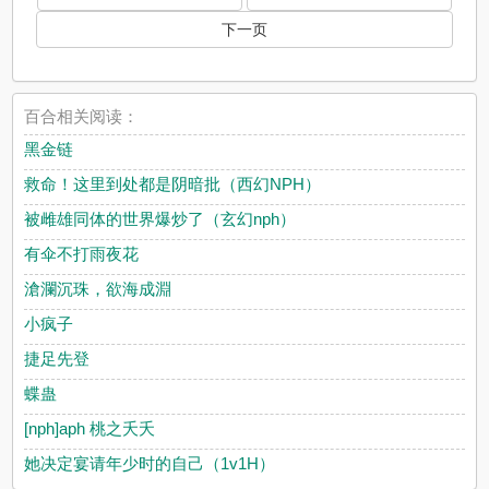
下一页
百合相关阅读：
黑金链
救命！这里到处都是阴暗批（西幻NPH）
被雌雄同体的世界爆炒了（玄幻nph）
有伞不打雨夜花
滄瀾沉珠，欲海成淵
小疯子
捷足先登
蝶蛊
[nph]aph 桃之夭夭
她决定宴请年少时的自己（1v1H）