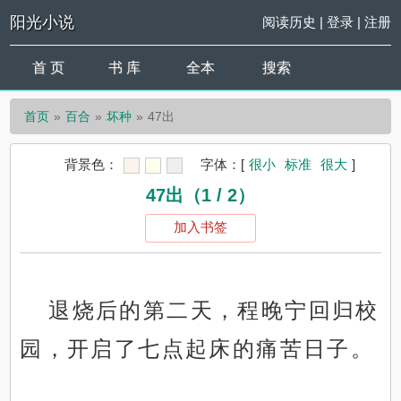
阳光小说
阅读历史
|
登录
|
注册
首 页
书 库
全本
搜索
首页
百合
坏种
47出
背景色：
字体：
[
很小
标准
很大
]
47出（1 / 2）
加入书签
退烧后的第二天，程晚宁回归校
园，开启了七点起床的痛苦日子。