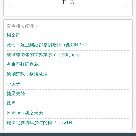
下一页
百合相关阅读：
黑金链
救命！这里到处都是阴暗批（西幻NPH）
被雌雄同体的世界爆炒了（玄幻nph）
有伞不打雨夜花
滄瀾沉珠，欲海成淵
小疯子
捷足先登
蝶蛊
[nph]aph 桃之夭夭
她决定宴请年少时的自己（1v1H）