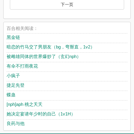
下一页
百合相关阅读：
黑金链
暗恋的竹马交了男朋友（bg，弯掰直，1v2）
被雌雄同体的世界爆炒了（玄幻nph）
有伞不打雨夜花
小疯子
捷足先登
蝶蛊
[nph]aph 桃之夭夭
她决定宴请年少时的自己（1v1H）
良药与他