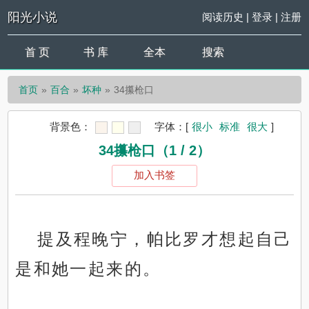
阳光小说
阅读历史
|
登录
|
注册
首 页
书 库
全本
搜索
首页
百合
坏种
34攥枪口
背景色：
字体：
[
很小
标准
很大
]
34攥枪口（1 / 2）
加入书签
提及程晚宁，帕比罗才想起自己
是和她一起来的。