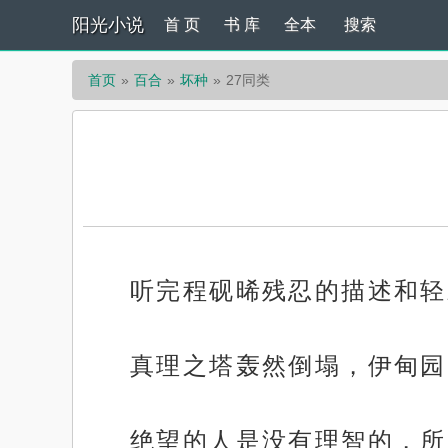
阳光小说
首 页
书 库
全本
搜索
首页
百合
坏种
27同类
听完程砚晞残忍的描述和轻
真理之塔轰然倒塌，伊甸园
绝望的人是没有理智的，所