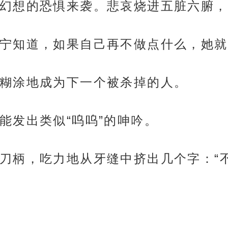
幻想的恐惧来袭。悲哀烧进五脏六腑，
宁知道，如果自己再不做点什么，她就
糊涂地成为下一个被杀掉的人。
能发出类似“呜呜”的呻吟。
刀柄，吃力地从牙缝中挤出几个字：“不