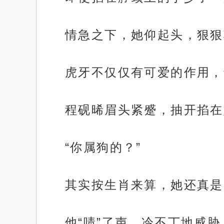
情急之下，她仰起头，狠狠
虎牙不仅仅有可爱的作用，
程砚晞眉头紧蹙，抽开掐在
“你属狗的？”
其实按生肖来算，她还真是
他“啧”了声，冷不丁地威胁