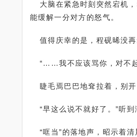
大脑在紧急时刻突然宕机，
能缓解一分对方的怒气。
值得庆幸的是，程砚晞没再
“……我不应该骂你，对不
睫毛焉巴巴地耷拉着，别开
“早这么说不就好了。”听
“哐当”的落地声，昭示着