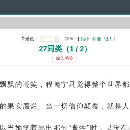
背景色：
字体：
[
很小
标准
很大
]
27同类（1 / 2）
加入书签
飘飘的嘲笑，程晚宁只觉得整个世界都
的果实腐烂。当一切信仰颠覆，就是人
以当她笑着骂出那句“畜牲”时，是没