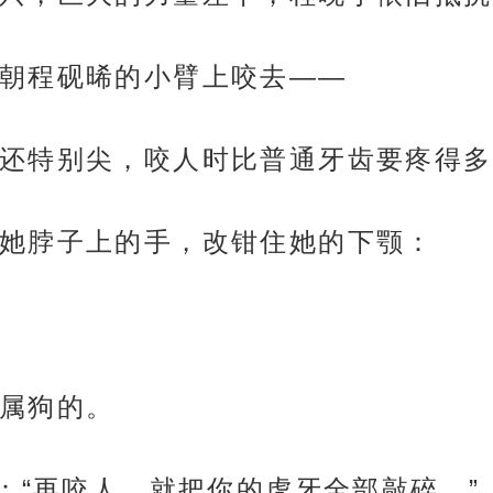
朝程砚晞的小臂上咬去——
还特别尖，咬人时比普通牙齿要疼得多
她脖子上的手，改钳住她的下颚：
属狗的。
：“再咬人，就把你的虎牙全部敲碎。”