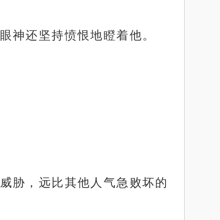
眼神还坚持愤恨地瞪着他。
威胁，远比其他人气急败坏的