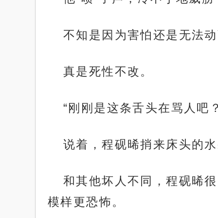
不知是因为害怕还是无法动
真是死性不改。
“刚刚是这条舌头在骂人吧？
说着，程砚晞捎来床头的水
和其他坏人不同，程砚晞很
模样更恐怖。