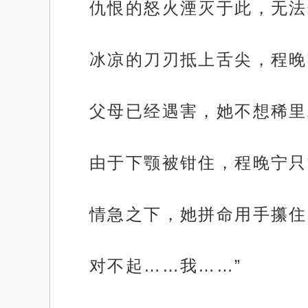
仇恨的怒火湮灭于此，无法
冰凉的刀刃抵上舌尖，程晚
父母已经遇害，她不想稀里
由于下颚被钳住，程晚宁只
情急之下，她拼命用手攥住
对不起……我……”