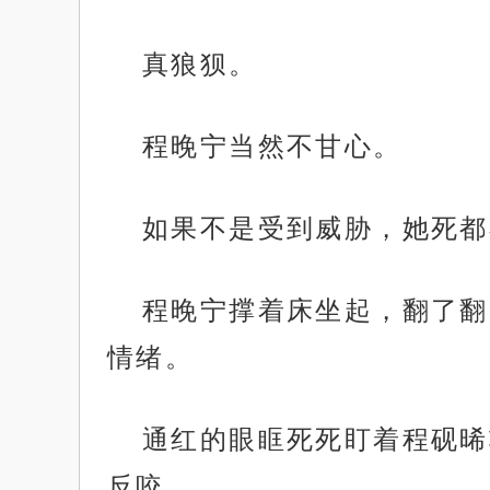
真狼狈。
程晚宁当然不甘心。
如果不是受到威胁，她死都
程晚宁撑着床坐起，翻了翻
情绪。
通红的眼眶死死盯着程砚晞
反咬。