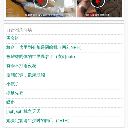
百合相关阅读：
黑金链
救命！这里到处都是阴暗批（西幻NPH）
被雌雄同体的世界爆炒了（玄幻nph）
有伞不打雨夜花
滄瀾沉珠，欲海成淵
小疯子
捷足先登
蝶蛊
[nph]aph 桃之夭夭
她决定宴请年少时的自己（1v1H）