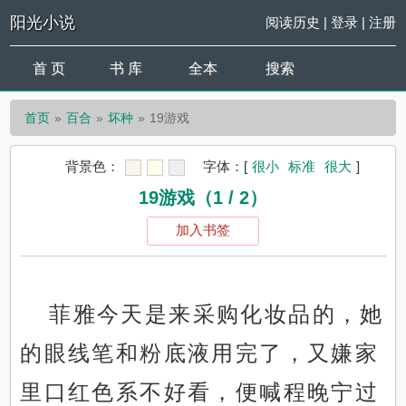
阳光小说
阅读历史
|
登录
|
注册
首 页
书 库
全本
搜索
首页
百合
坏种
19游戏
背景色：
字体：
[
很小
标准
很大
]
19游戏（1 / 2）
加入书签
菲雅今天是来采购化妆品的，她
的眼线笔和粉底液用完了，又嫌家
里口红色系不好看，便喊程晚宁过