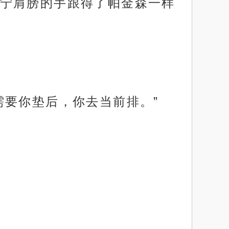
宁肩膀的手跟得了帕金森一样
需要你垫后，你去当前排。”