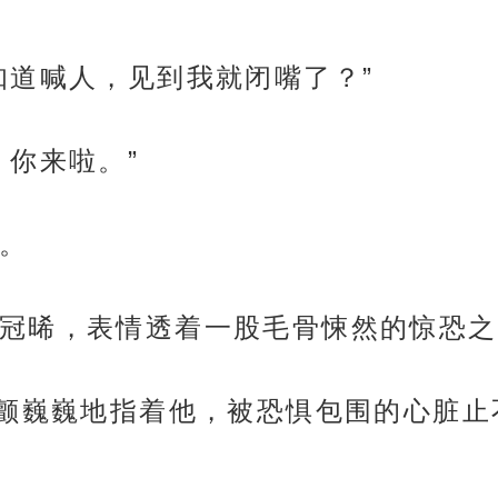
知道喊人，见到我就闭嘴了？”
，你来啦。”
。
冠晞，表情透着一股毛骨悚然的惊恐之
颤颤巍巍地指着他，被恐惧包围的心脏