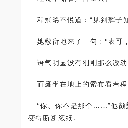
程冠晞不悦道：“见到辉子
她敷衍地来了一句：“表哥
语气明显没有刚刚那么激动
而瘫坐在地上的索布看着程
“你、你不是那个……”他
变得断断续续。