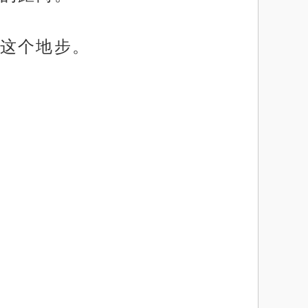
这个地步。