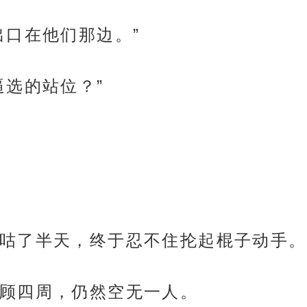
出口在他们那边。”
逼选的站位？”
咕了半天，终于忍不住抡起棍子动手。
顾四周，仍然空无一人。