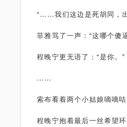
“……我们这边是死胡同，
菲雅骂了一声：“这哪个傻
程晚宁更无语了：“是你。”
……
索布看着两个小姑娘嘀嘀咕
程晚宁抱着最后一丝希望环