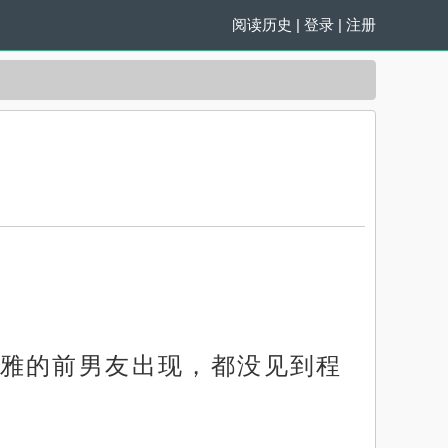
阅读历史
|
登录
|
注册
雅的前男友出现，都没见到程