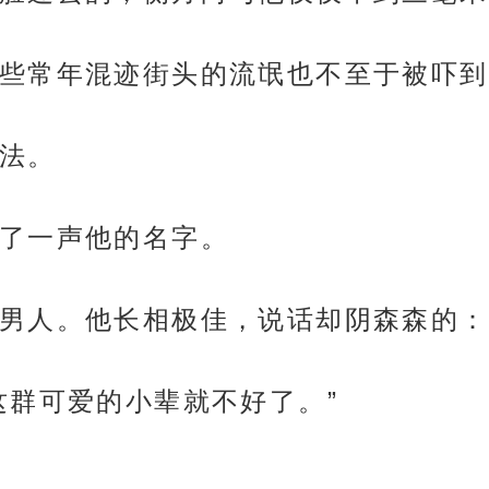
些常年混迹街头的流氓也不至于被吓到
法。
了一声他的名字。
男人。他长相极佳，说话却阴森森的：
这群可爱的小辈就不好了。”