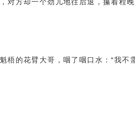
，对方却一个劲儿地往后退，攥着程晚
魁梧的花臂大哥，咽了咽口水：“我不