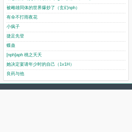
被雌雄同体的世界爆炒了（玄幻nph）
有伞不打雨夜花
小疯子
捷足先登
蝶蛊
[nph]aph 桃之夭夭
她决定宴请年少时的自己（1v1H）
良药与他