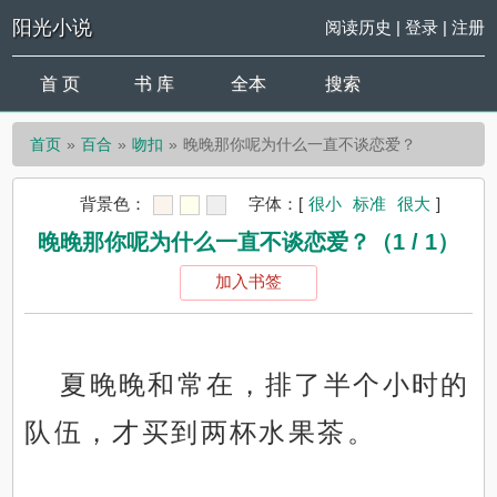
阳光小说
阅读历史
|
登录
|
注册
首 页
书 库
全本
搜索
首页
百合
吻扣
晚晚那你呢为什么一直不谈恋爱？
背景色：
字体：
[
很小
标准
很大
]
晚晚那你呢为什么一直不谈恋爱？（1 / 1）
加入书签
夏晚晚和常在，排了半个小时的
队伍，才买到两杯水果茶。