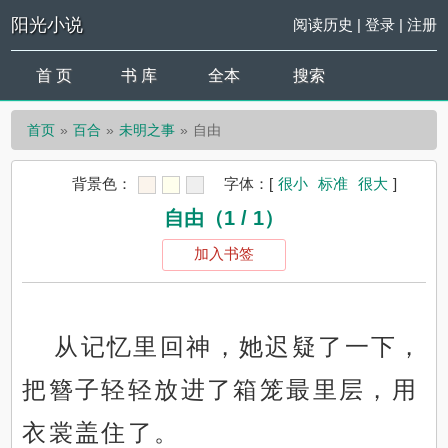
阳光小说
阅读历史
|
登录
|
注册
首 页
书 库
全本
搜索
首页
百合
未明之事
自由
背景色：
字体：
[
很小
标准
很大
]
自由（1 / 1）
加入书签
从记忆里回神，她迟疑了一下，
把簪子轻轻放进了箱笼最里层，用
衣裳盖住了。