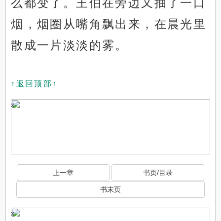
么都变了。王伯在旁边又抽了一口
烟，烟圈从嘴角飘出来，在晨光里
散成一片淡淡的雾。
↑返回顶部↑
x
上一章
书页/目录
书末页
x