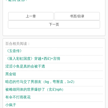
上一章
书页/目录
下一页
百合相关阅读：
《玉壶传》
《落入彩虹国度》穿越+西幻+言情
涩涩小鱼是真的会被干透
黑金链
暗恋的竹马交了男朋友（bg，弯掰直，1v2）
被雌雄同体的世界爆炒了（玄幻nph）
有伞不打雨夜花
小疯子