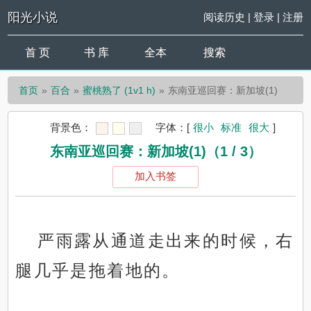
阳光小说
阅读历史
|
登录
|
注册
首 页
书 库
全本
搜索
首页
百合
蜜桃熟了 (1v1 h)
东南亚巡回赛：新加坡(1)
背景色：
字体：
[
很小
标准
很大
]
东南亚巡回赛：新加坡(1)（1 / 3）
加入书签
严雨露从通道走出来的时候，右
腿几乎是拖着地的。