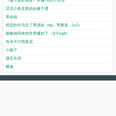
《落入彩虹国度》穿越+西幻+言情
涩涩小鱼是真的会被干透
黑金链
暗恋的竹马交了男朋友（bg，弯掰直，1v2）
被雌雄同体的世界爆炒了（玄幻nph）
有伞不打雨夜花
小疯子
捷足先登
蝶蛊