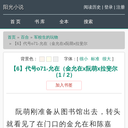
阳光小说
阅读历史
|
登录
|
注册
首 页
书 库
全本
搜索
首页
百合
军校生的玩物
【6】代号o71-允在（金允在x阮萌x拉斐尔
背景色：
字体：
[
很小
标准
很大
]
【6】代号o71-允在（金允在x阮萌x拉斐尔
（1 / 2）
加入书签
阮萌刚准备从图书馆出去，转头
就看见了在门口的金允在和陈嘉