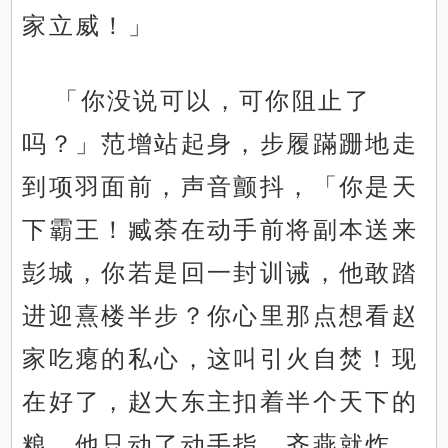
家立威！」
「你没说可以，可你阻止了
吗？」范增站起身，步履蹣跚地走
到项羽面前，声音颤抖，「你是天
下霸王！臧荼在动手前将副本送来
彭城，你若是回一封训诫，他敢踏
进迎熹楼半步？你心里那点想看赵
家吃瘪的私心，这叫引火自焚！现
在好了，赵大东主扣着半个天下的
粮，他只动了动手指，齐燕就炸