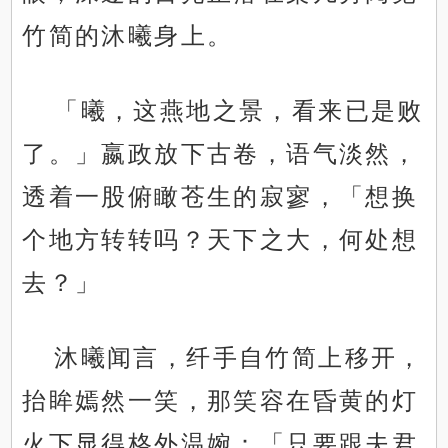
竹简的沐曦身上。
「曦，这燕地之景，看来已是败
了。」嬴政放下古卷，语气淡然，
透着一股俯瞰苍生的寂寥，「想换
个地方转转吗？天下之大，何处想
去？」
沐曦闻言，纤手自竹简上移开，
抬眸嫣然一笑，那笑容在昏黄的灯
火下显得格外温婉：「只要跟夫君