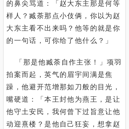
的鼻尖骂道：「赵大东主那是何等
样人？臧荼那点小伎俩，你以为赵
大东主看不出来吗？他等的就是你
的一句话，可你给了他什么？」
「那是他臧荼自作主张！」项羽
拍案而起，英气的眉宇间满是焦
躁，他避开范增那如刀般的目光，
嘴硬道：「本王封他为燕王，是让
他守土安民，我何曾下过旨意让他
动迎熹楼？是他自己狂妄，想拿赵