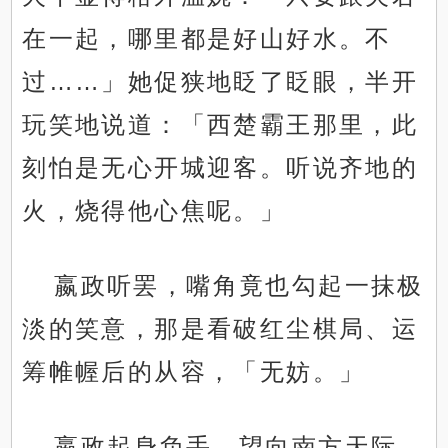
在一起，哪里都是好山好水。不
过……」她促狭地眨了眨眼，半开
玩笑地说道：「西楚霸王那里，此
刻怕是无心开城迎客。听说齐地的
火，烧得他心焦呢。」
嬴政听罢，嘴角竟也勾起一抹极
淡的笑意，那是看破红尘棋局、运
筹帷幄后的从容，「无妨。」
嬴政起身负手，望向南方天际，