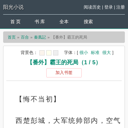
阳光小说
阅读历史
|
登录
|
注册
首 页
书 库
全本
搜索
首页
百合
秦凰記
【番外】霸王的死局
背景色：
字体：
[
很小
标准
很大
]
【番外】霸王的死局（1 / 5）
加入书签
【悔不当初】
西楚彭城，大军统帅部内，空气