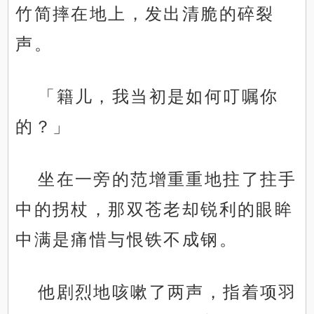
竹简摔在地上，发出清脆的碎裂
声。
「籍儿，我当初是如何叮嘱你
的？」
坐在一旁的范增重重地拄了拄手
中的拐杖，那双苍老却锐利的眼眸
中满是痛惜与恨铁不成钢。
他剧烈地咳嗽了两声，指着项羽