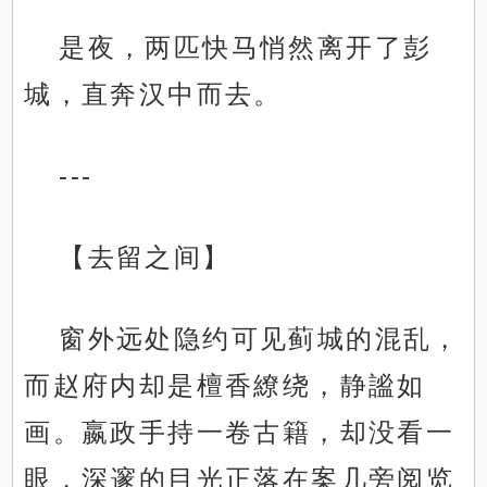
是夜，两匹快马悄然离开了彭
城，直奔汉中而去。
---
【去留之间】
窗外远处隐约可见蓟城的混乱，
而赵府内却是檀香繚绕，静謐如
画。嬴政手持一卷古籍，却没看一
眼，深邃的目光正落在案几旁阅览