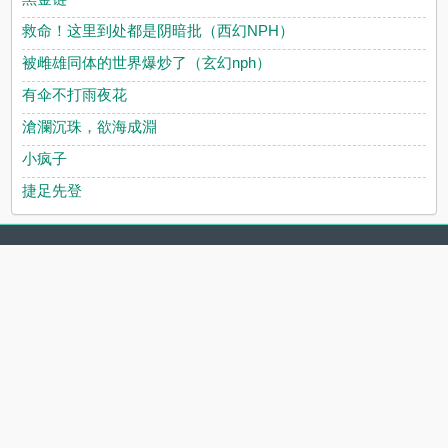
救命！这里到处都是阴暗批（西幻NPH）
被雌雄同体的世界爆炒了（玄幻nph）
有伞不打雨夜花
滄瀾沉珠，欲海成淵
小疯子
捷足先登