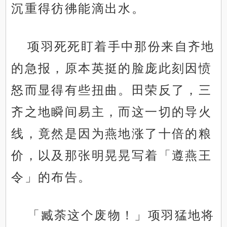
沉重得彷彿能滴出水。
项羽死死盯着手中那份来自齐地
的急报，原本英挺的脸庞此刻因愤
怒而显得有些扭曲。田荣反了，三
齐之地瞬间易主，而这一切的导火
线，竟然是因为燕地涨了十倍的粮
价，以及那张明晃晃写着「遵燕王
令」的布告。
「臧荼这个废物！」项羽猛地将