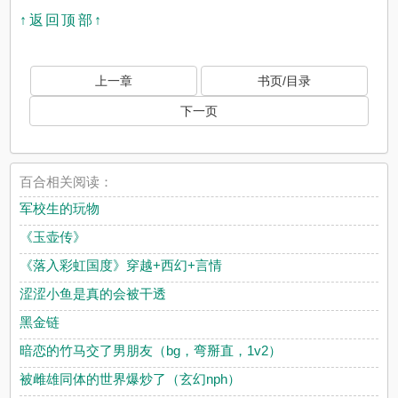
↑返回顶部↑
上一章
书页/目录
下一页
百合相关阅读：
军校生的玩物
《玉壶传》
《落入彩虹国度》穿越+西幻+言情
涩涩小鱼是真的会被干透
黑金链
暗恋的竹马交了男朋友（bg，弯掰直，1v2）
被雌雄同体的世界爆炒了（玄幻nph）