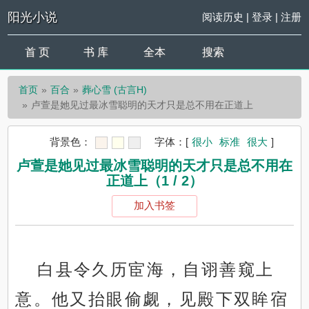
阳光小说
阅读历史
|
登录
|
注册
首 页
书 库
全本
搜索
首页
百合
葬心雪 (古言H)
卢萱是她见过最冰雪聪明的天才只是总不用在正道上
背景色：
字体：
[
很小
标准
很大
]
卢萱是她见过最冰雪聪明的天才只是总不用在
正道上（1 / 2）
加入书签
白县令久历宦海，自诩善窥上
意。他又抬眼偷觑，见殿下双眸宿