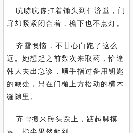
吭哧吭哧扛着锄头到仁济堂，门
扉却紧紧闭合着，檐下也不点灯。
齐雪懊恼，不甘心白跑了这么
远。她想起之前数次来取药，恰逢
韩大夫出急诊，顺手指过备用钥匙
的藏处，只在门楣上方松动的横木
缝隙里。
齐雪搬来砖头踩上，踮起脚摸
索，指尖果然触到。