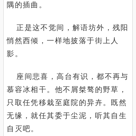
隅的插曲。
正是这不觉间，解语坊外，残阳
悄然西倾，一样地披落于街上人
影。
座间悲喜，高台有识，都不再与
慕容冰相干。他不屑桀骜的野草，
只取任凭移栽至庭院的异卉。既然
无缘，就任其委于尘泥，听其自生
自灭吧。