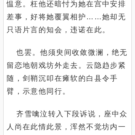
愠意。枉他还暗忖为她在宫中安排
差事，好将她覆翼相护……她却无
只语片言的知会，违诺在此。
也罢。他须臾间收敛微澜，绝无
留恋地朝戏坊外走去。云隐趋步紧
随，剑鞘沉叩在瘫软的白县令手
臂，示意他同行。
齐雪噙泣转入下段诉说，座中众
人尚在此情此景，浑然不觉坊内一