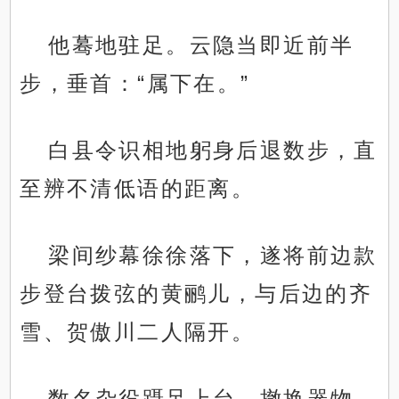
他蓦地驻足。云隐当即近前半
步，垂首：“属下在。”
白县令识相地躬身后退数步，直
至辨不清低语的距离。
梁间纱幕徐徐落下，遂将前边款
步登台拨弦的黄鹂儿，与后边的齐
雪、贺傲川二人隔开。
数名杂役蹑足上台，撤换器物，