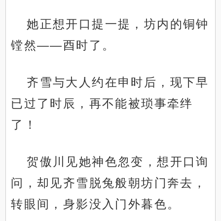
她正想开口提一提，坊内的铜钟
镗然——酉时了。
齐雪与大人约在申时后，现下早
已过了时辰，再不能被琐事牵绊
了！
贺傲川见她神色忽变，想开口询
问，却见齐雪脱兔般朝坊门奔去，
转眼间，身影没入门外暮色。