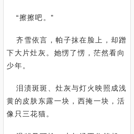
“擦擦吧。”
齐雪依言，帕子抹在脸上，却蹭
下大片灶灰。她愣了愣，茫然看向
少年。
泪渍斑斑、灶灰与灯火映照成浅
黄的皮肤东露一块，西掩一块，活
像只三花猫。