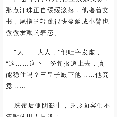
那点汗珠正自缓缓滚落，他攥着文
书，尾指的轻跳很快蔓延成小臂也
微微发颤的窘态。
“大……大人，”他吐字发虚，
“这……这下一份旬报递上去，真
能稳住吗？三皇子殿下他……他究
竟……”
珠帘后侧阴影中，身形面容俱不
清晰的男人只道：