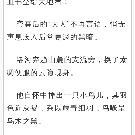
血书空给天地看！
帘幕后的“大人”不再言语，悄无
声息没入后堂更深的黑暗。
洛河奔趋山麓的支流旁，换了素
绸便服的云隐现身。
他自怀中捧出一只小鸟儿，其羽
色近灰褐，杂以藏青细羽，鸟喙呈
乌木之黑。