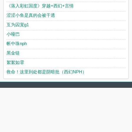
《落入彩虹国度》穿越+西幻+言情
涩涩小鱼是真的会被干透
互为囚宠g1
小哑巴
帐中珠nph
黑金链
絮絮如霏
救命！这里到处都是阴暗批（西幻NPH）