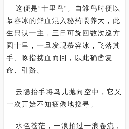
这便是“十里鸟”。自雏鸟时便以
慕容冰的鲜血混入秘药喂养大，此
生只认一主，三日可旋回数次巡方
圆十里，一旦发现慕容冰，飞落其
手、啄指携血而回，以此确凿复
命、引路。
云隐抬手将鸟儿抛向空中，它又
一次开始不知疲倦地搜寻。
水色苍茫，一浪拍过一浪卷流，