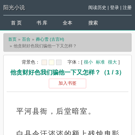
阳光小说
阅读历史
|
登录
|
注册
首 页
书 库
全本
搜索
首页
百合
葬心雪 (古言H)
他贪财好色我们骗他一下又怎样？
背景色：
字体：
[
很小
标准
很大
]
他贪财好色我们骗他一下又怎样？（1 / 3）
加入书签
平河县衙，后堂暗室。
白县令汗涔涔的额上残烛曳影，