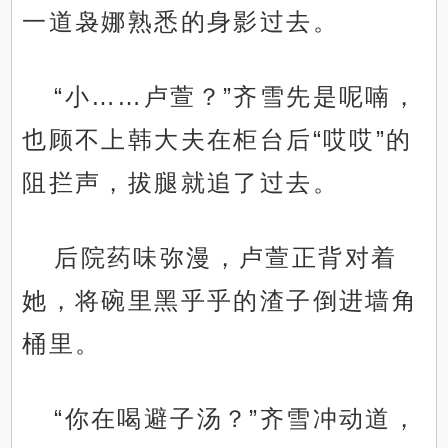
一道袅娜熟悉的身影过去。
“小……卢萱？”齐雪先是呢喃，
也顾不上韩大夫在柜台后“哎哎”的
阻拦声，拔腿就追了过去。
后院药味弥漫，卢萱正背对着
她，将碗里黑乎乎的渣子倒进墙角
桶里。
“你在喝避子汤？”齐雪冲动道，