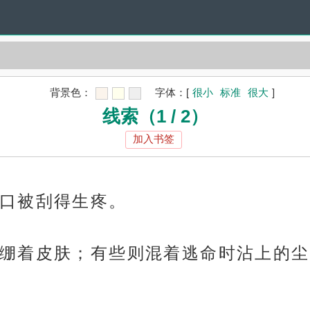
背景色：
字体：
[
很小
标准
很大
]
线索（1 / 2）
加入书签
口被刮得生疼。
绷着皮肤；有些则混着逃命时沾上的尘