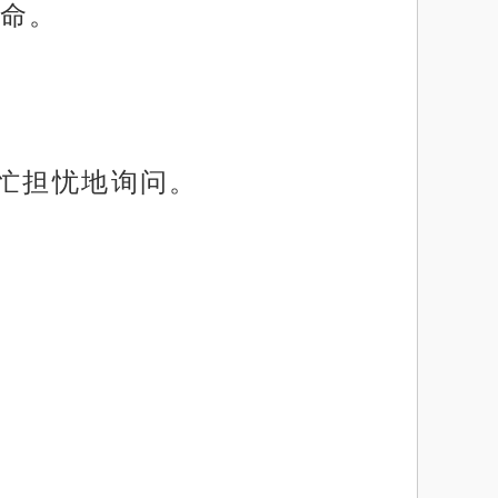
命。
连忙担忧地询问。