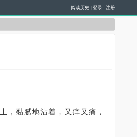
阅读历史
|
登录
|
注册
土，黏腻地沾着，又痒又痛，