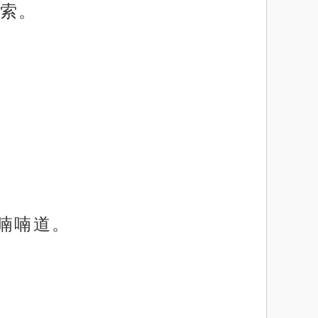
索。
喃喃道。