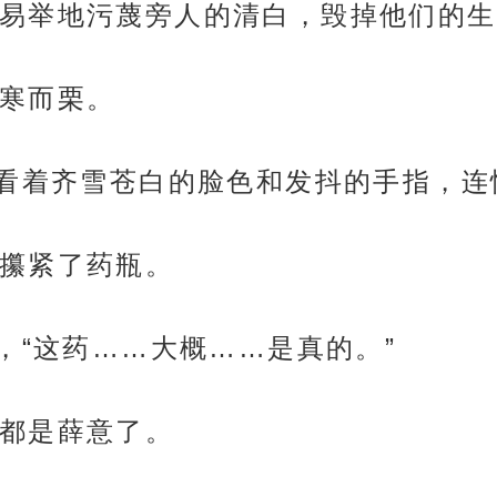
易举地污蔑旁人的清白，毁掉他们的生
寒而栗。
荷看着齐雪苍白的脸色和发抖的手指，
攥紧了药瓶。
，“这药……大概……是真的。”
都是薛意了。