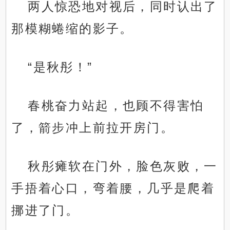
两人惊恐地对视后，同时认出了
那模糊蜷缩的影子。
“是秋彤！”
春桃奋力站起，也顾不得害怕
了，箭步冲上前拉开房门。
秋彤瘫软在门外，脸色灰败，一
手捂着心口，弯着腰，几乎是爬着
挪进了门。