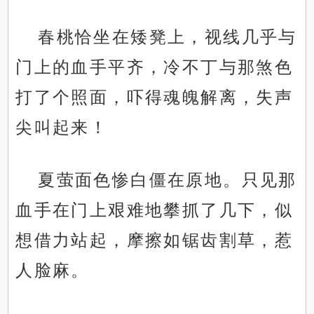
春桃恰坐在矮凳上，视线几乎与
门上的血手平齐，冷不丁与那煞色
打了个照面，吓得魂魄解离，失声
尖叫起来！
夏萤面色惨白僵在原地。只见那
血手在门上艰难地攀抓了几下，似
想借力站起，摩擦如锯齿割草，惹
人脸麻。