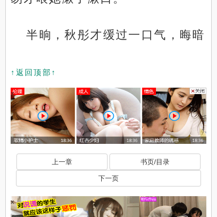
半晌，秋彤才缓过一口气，晦暗
↑返回顶部↑
x
上一章
书页/目录
下一页
x