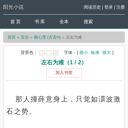
阳光小说
阅读历史
|
登录
|
注册
首 页
书 库
全本
搜索
首页
百合
葬心雪 (古言H)
左右为难
背景色：
字体：
[
很小
标准
很大
]
左右为难（1 / 2）
加入书签
那人撞薛意身上，只觉如澴波激
石之势。