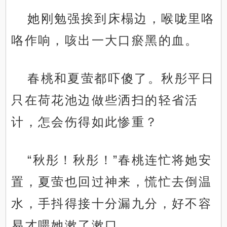
她刚勉强挨到床榻边，喉咙里咯
咯作响，咳出一大口瘀黑的血。
春桃和夏萤都吓傻了。秋彤平日
只在荷花池边做些洒扫的轻省活
计，怎会伤得如此惨重？
“秋彤！秋彤！”春桃连忙将她安
置，夏萤也回过神来，慌忙去倒温
水，手抖得接十分漏九分，好不容
易才喂她漱了漱口。