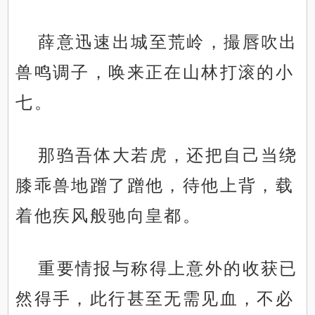
薛意迅速出城至荒岭，撮唇吹出
兽鸣调子，唤来正在山林打滚的小
七。
那驺吾体大若虎，还把自己当绕
膝乖兽地蹭了蹭他，待他上背，载
着他疾风般驰向皇都。
重要情报与称得上意外的收获已
然得手，此行甚至无需见血，不必