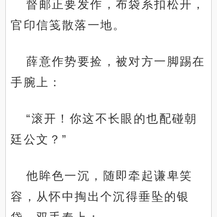
督邮正要发作，布袋系扣松开，
官印信笺散落一地。
薛意作势要捡，被对方一脚踢在
手腕上：
“滚开！你这不长眼的也配碰朝
廷公文？”
他眸色一沉，随即牵起谦卑笑
容，从怀中掏出个沉得垂坠的银