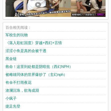
百合相关阅读：
军校生的玩物
《落入彩虹国度》穿越+西幻+言情
涩涩小鱼是真的会被干透
黑金链
救命！这里到处都是阴暗批（西幻NPH）
被雌雄同体的世界爆炒了（玄幻nph）
有伞不打雨夜花
滄瀾沉珠，欲海成淵
小疯子
捷足先登