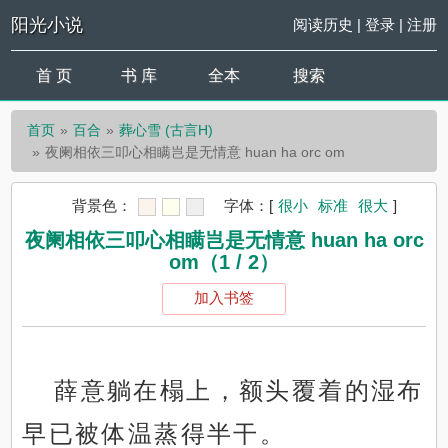
阳光小说
阅读历史
|
登录
|
注册
首 页
书 库
全本
搜索
首页
百合
葬心雪 (古言H)
夜阑相依三叩心相瞒岂是无情意 huan ha orc om
背景色：
字体：
[
很小
标准
很大
]
夜阑相依三叩心相瞒岂是无情意 huan ha orc
om（1 / 2）
加入书签
薛意躺在榻上，额头覆着的湿布
早已被体温蒸得半干。