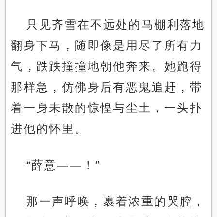
只见齐雪在不远处的马棚利落地
翻身下马，随即像是用尽了所有力
气，跌跌撞撞地朝他奔来。她跑得
那样急，仿佛身后有恶鬼追赶，带
着一身未散的惊惶与尘土，一头扑
进他的怀里。
“薛意——！”
那一声呼唤，裹着浓重的哭腔，