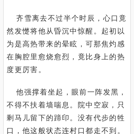
齐雪离去不过半个时辰，心口竟
然发憷将他从昏沉中惊醒。起初以
为是高热带来的晕眩，可那焦灼感
在胸腔里愈烧愈烈，竟比身上的热
度更厉害。
他强撑着坐起，眼前一阵发黑，
不得不扶着墙喘息。院中空寂，只
剩马儿留下的蹄印。没有代步的牲
口，他这般状态连村口都走不到。