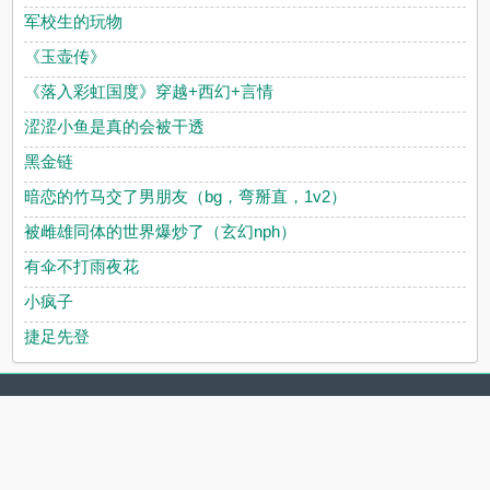
军校生的玩物
《玉壶传》
《落入彩虹国度》穿越+西幻+言情
涩涩小鱼是真的会被干透
黑金链
暗恋的竹马交了男朋友（bg，弯掰直，1v2）
被雌雄同体的世界爆炒了（玄幻nph）
有伞不打雨夜花
小疯子
捷足先登