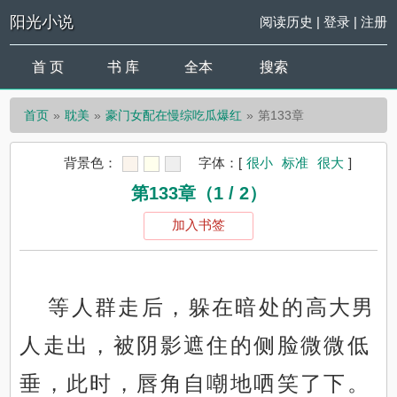
阳光小说
阅读历史
|
登录
|
注册
首 页
书 库
全本
搜索
首页
耽美
豪门女配在慢综吃瓜爆红
第133章
背景色：
字体：
[
很小
标准
很大
]
第133章（1 / 2）
加入书签
等人群走后，躲在暗处的高大男
人走出，被阴影遮住的侧脸微微低
垂，此时，唇角自嘲地哂笑了下。