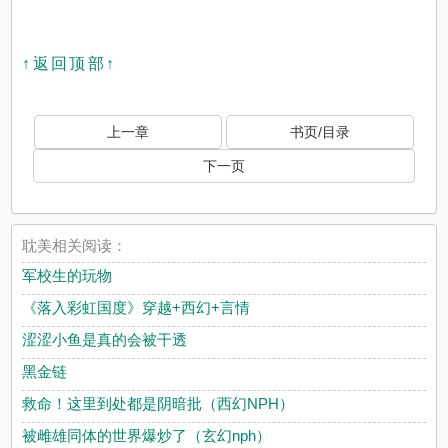
↑返回顶部↑
上一章
书页/目录
下一页
耽美相关阅读：
军校生的玩物
《落入彩虹国度》穿越+西幻+言情
涩涩小鱼是真的会被干透
黑金链
救命！这里到处都是阴暗批（西幻NPH）
被雌雄同体的世界爆炒了（玄幻nph）