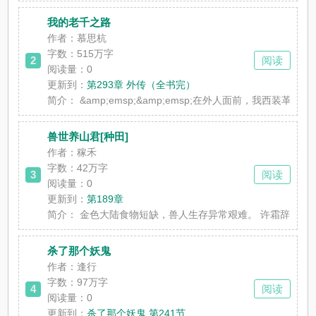
我的老千之路
作者：慕思杭
字数：515万字
2
阅读
阅读量：0
更新到：
第293章 外传（全书完）
简介：
&amp;emsp;&amp;emsp;在外人面前，我
兽世养山君[种田]
作者：稼禾
字数：42万字
3
阅读
阅读量：0
更新到：
第189章
简介：
金色大陆食物短缺，兽人生存异常艰难。 许霜辞穿越
杀了那个妖鬼
作者：逢行
字数：97万字
4
阅读
阅读量：0
更新到：
杀了那个妖鬼 第241节