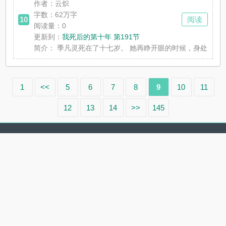
作者：云炽
字数：62万字
10
阅读
阅读量：0
更新到：
我死后的第十年 第191节
简介：
季凡灵死在了十七岁。 她再睁开眼的时候，身处一条
1
<<
5
6
7
8
9
10
11
12
13
14
>>
145