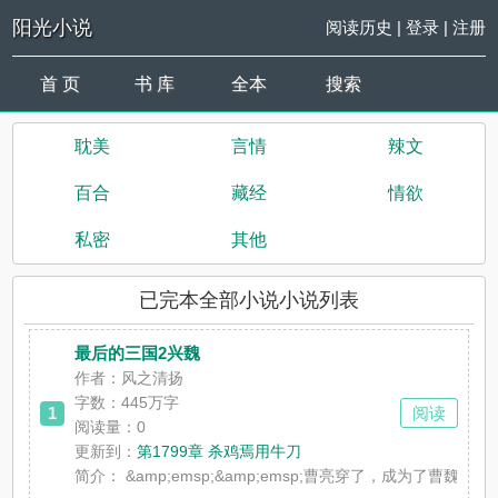
阳光小说
阅读历史
|
登录
|
注册
首 页
书 库
全本
搜索
耽美
言情
辣文
百合
藏经
情欲
私密
其他
已完本全部小说小说列表
最后的三国2兴魏
作者：风之清扬
字数：445万字
1
阅读
阅读量：0
更新到：
第1799章 杀鸡焉用牛刀
简介：
&amp;emsp;&amp;emsp;曹亮穿了，成为