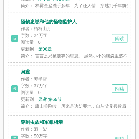
简介：
林雾金盆洗手多年，为了还人情，穿越到千年前去杀一
怪物崽崽和他的怪物监护人
作者：梧桐山月
字数：24万字
5
阅读
阅读量：0
更新到：
第98章
简介：
言言是只被遗弃的崽崽。 虽然小小的脑袋里盛不下太
枭鸢
作者：寿半雪
字数：37万字
6
阅读
阅读量：0
更新到：
枭鸢 第65节
简介：
庸山关险峻，历来是边防要地，自从父兄兵败后，易鸣
穿到虫族和军雌相亲
作者：酒一柒
字数：50万字
7
阅读