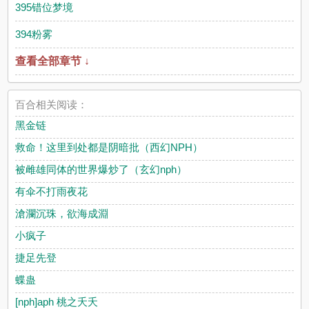
395错位梦境
394粉雾
查看全部章节 ↓
百合相关阅读：
黑金链
救命！这里到处都是阴暗批（西幻NPH）
被雌雄同体的世界爆炒了（玄幻nph）
有伞不打雨夜花
滄瀾沉珠，欲海成淵
小疯子
捷足先登
蝶蛊
[nph]aph 桃之夭夭