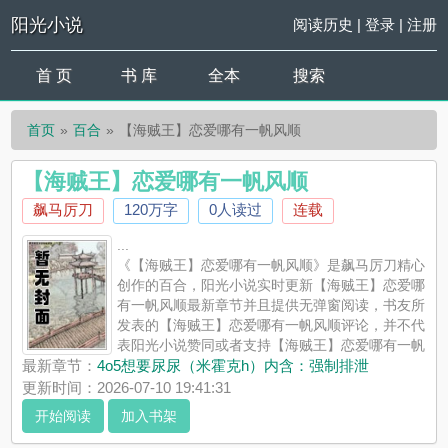
阳光小说
阅读历史
|
登录
|
注册
首 页
书 库
全本
搜索
首页
百合
【海贼王】恋爱哪有一帆风顺
【海贼王】恋爱哪有一帆风顺
飙马厉刀
120万字
0人读过
连载
...
《【海贼王】恋爱哪有一帆风顺》是飙马厉刀精心
创作的百合，阳光小说实时更新【海贼王】恋爱哪
有一帆风顺最新章节并且提供无弹窗阅读，书友所
发表的【海贼王】恋爱哪有一帆风顺评论，并不代
表阳光小说赞同或者支持【海贼王】恋爱哪有一帆
风顺读者的观点。
最新章节：
4o5想要尿尿（米霍克h）内含：强制排泄
更新时间：2026-07-10 19:41:31
开始阅读
加入书架