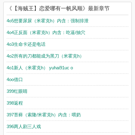
《【海贼王】恋爱哪有一帆风顺》最新章节
4o5想要尿尿（米霍克h）内含：强制排泄
4o4正反面（米霍克h）内含：吃逼/抽穴
4o3生命卡还是电话
4o2所有的刀都能成为黑刀（米霍克h）
4o1新人（米霍克h） yuhai91uc o
4oo借口
399红眼睛
398返程
397苔藓（索隆/米霍克h）内含：喂奶
396两人剧三人戏