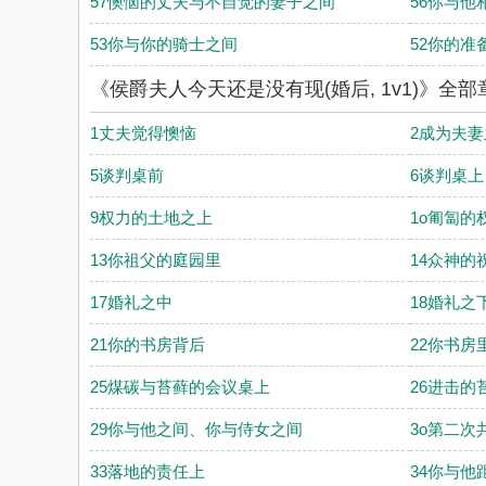
57懊恼的丈夫与不自觉的妻子之间
56你与他
53你与你的骑士之间
52你的准
《侯爵夫人今天还是没有现(婚后, 1v1)》全
1丈夫觉得懊恼
2成为夫妻
5谈判桌前
6谈判桌上
9权力的土地之上
1o匍匐的
13你祖父的庭园里
14众神的
17婚礼之中
18婚礼之
21你的书房背后
22你书房
25煤碳与苔藓的会议桌上
26进击的
29你与他之间、你与侍女之间
3o第二次
33落地的责任上
34你与他