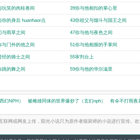
与玩笑的肉桂卷间
39你与他相扣的掌心里
你的身后 huanhaor点
43你祖父与烟斗与国王之间
刀与雨草之间
47你与他与夜色之间
你与门外的他之间
51你与他相握的手掌间
曾经的骑士之间
55审判台上
你跳的舞之间
59你与他的华尔滋里
西幻NPH）
被雌雄同体的世界爆炒了（玄幻nph）
有伞不打雨夜
均来自互联网或网友上传，阳光小说只为原作者猫厨师的小说进行宣传