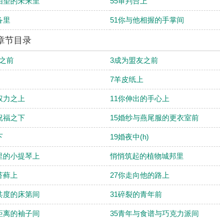
相望的未来里
55审判台上
备里
51你与他相握的手掌间
部章节目录
之前
3成为盟友之前
7羊皮纸上
权力之上
11你伸出的手心上
祝福之下
15婚纱与燕尾服的更衣室前
下
19婚夜中(h)
里的小提琴上
悄悄筑起的植物城邦里
苔藓上
27你走向他的路上
共度的床第间
31碎裂的青年前
距离的袖子间
35青年与食谱与巧克力派间