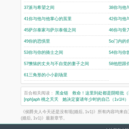
37派与希望之间
38你与他
41你与他与他掌心的茧里
42你与他与
45萨尔泰家与萨尔泰领之间
46你与骨
49你的恐惧里
5o门内的
53你与你的骑士之间
54你与你
57懊恼的丈夫与不自觉的妻子之间
58他想跟
61三角形的小小剧场里
百合相关阅读：
黑金链
救命！这里到处都是阴暗批（
[nph]aph 桃之夭夭
她决定宴请年少时的自己（1v1H）
《侯爵夫人今天还是没有现(婚后, 1v1)》所有内容
(婚后, 1v1)》最新章节。