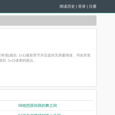
阅读历史
|
登录
|
注册
有现(婚后, 1v1)最新章节并且提供无弹窗阅读，书友所发
, 1v1)读者的观点。
58他想跟你跳的舞之间