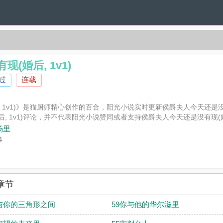
(婚后, 1v1)
过
连载
 1v1)》是猫厨师精心创作的百合，阳光小说实时更新侯爵夫人今天还是没
, 1v1)评论，并不代表阳光小说赞同或者支持侯爵夫人今天还是没有现(婚后
场里
4
章节
与你的三角形之间
59你与他的华尔滋里