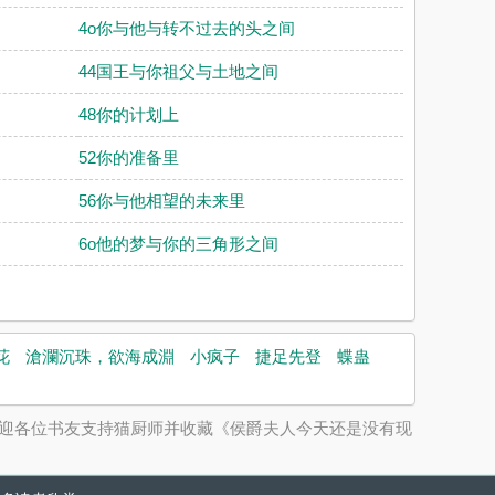
4o你与他与转不过去的头之间
44国王与你祖父与土地之间
48你的计划上
52你的准备里
56你与他相望的未来里
6o他的梦与你的三角形之间
花
滄瀾沉珠，欲海成淵
小疯子
捷足先登
蝶蛊
。欢迎各位书友支持猫厨师并收藏《侯爵夫人今天还是没有现