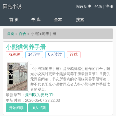
阳光小说
阅读历史
|
登录
|
注册
首 页
书 库
全本
搜索
首页
百合
小熊猫饲养手册
小熊猫饲养手册
灰鸦鸦
14万字
0人读过
连载
...
《小熊猫饲养手册》是灰鸦鸦精心创作的百合，阳
光小说实时更新小熊猫饲养手册最新章节并且提供
无弹窗阅读，书友所发表的小熊猫饲养手册评论，
并不代表阳光小说赞同或者支持小熊猫饲养手册读
者的观点。
最新章节：
泄到以为要死了h
更新时间：2026-05-07 23:22:03
开始阅读
加入书架