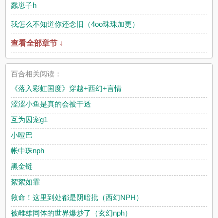
蠢崽子h
我怎么不知道你还念旧（4oo珠珠加更）
查看全部章节 ↓
百合相关阅读：
《落入彩虹国度》穿越+西幻+言情
涩涩小鱼是真的会被干透
互为囚宠g1
小哑巴
帐中珠nph
黑金链
絮絮如霏
救命！这里到处都是阴暗批（西幻NPH）
被雌雄同体的世界爆炒了（玄幻nph）