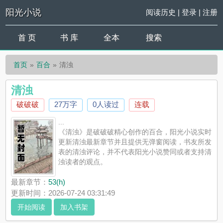
阳光小说
阅读历史
|
登录
|
注册
首 页
书 库
全本
搜索
首页
百合
清浊
清浊
破破破
27万字
0人读过
连载
...
《清浊》是破破破精心创作的百合，阳光小说实时
更新清浊最新章节并且提供无弹窗阅读，书友所发
表的清浊评论，并不代表阳光小说赞同或者支持清
浊读者的观点。
最新章节：
53(h)
更新时间：2026-07-24 03:31:49
开始阅读
加入书架