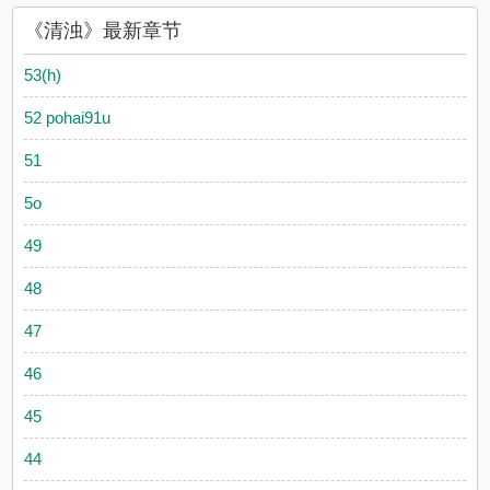
《清浊》最新章节
53(h)
52 pohai91u
51
5o
49
48
47
46
45
44