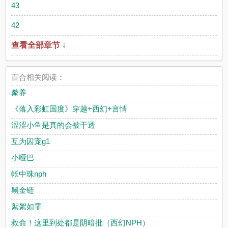
43
42
查看全部章节 ↓
百合相关阅读：
豢养
《落入彩虹国度》穿越+西幻+言情
涩涩小鱼是真的会被干透
互为囚宠g1
小哑巴
帐中珠nph
黑金链
絮絮如霏
救命！这里到处都是阴暗批（西幻NPH）