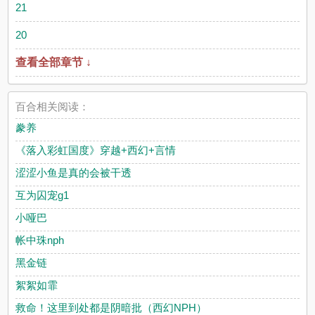
21
20
查看全部章节 ↓
百合相关阅读：
豢养
《落入彩虹国度》穿越+西幻+言情
涩涩小鱼是真的会被干透
互为囚宠g1
小哑巴
帐中珠nph
黑金链
絮絮如霏
救命！这里到处都是阴暗批（西幻NPH）