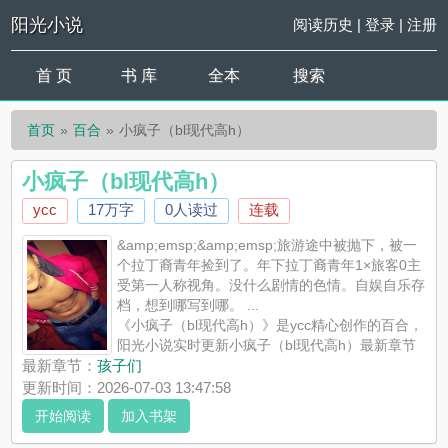
阳光小说
阅读历史
|
登录
|
注册
首 页
书 库
全本
搜索
首页
百合
小疯子（bl现代高h）
小疯子（bl现代高h）
ycc
17万字
0人读过
连载
&amp;emsp;&amp;emsp;旅游途中被抛下，被一
个拉丁裔青年捡到了。年下拉丁裔青年1×旅客0主
受第一人称视角。没什么剧情的色情。自娱自乐存
档，想到哪写到哪。 ...
《小疯子（bl现代高h）》是ycc精心创作的百合，
阳光小说实时更新小疯子（bl现代高h）最新章节
并且提供无弹窗阅读，书友所发表的小疯子（bl现代高h）评论，
最新章节：
孩子们
并不代表阳光小说赞同或者支持小疯子（bl现代高h）读者的观
更新时间：2026-07-03 13:47:58
点。
开始阅读
加入书架