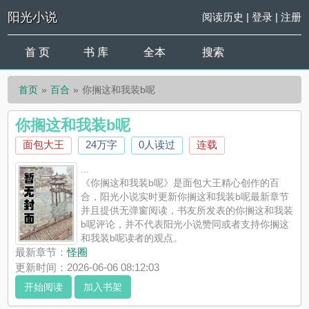
阳光小说
阅读历史
|
登录
|
注册
首 页
书 库
全本
搜索
首页
百合
你搁这和我装b呢
你搁这和我装b呢
面包大王
24万字
0人读过
连载
...
《你搁这和我装b呢》是面包大王精心创作的百
合，阳光小说实时更新你搁这和我装b呢最新章节
并且提供无弹窗阅读，书友所发表的你搁这和我装
b呢评论，并不代表阳光小说赞同或者支持你搁这
和我装b呢读者的观点。
最新章节：
怪圈
更新时间：2026-06-06 08:12:03
开始阅读
加入书架