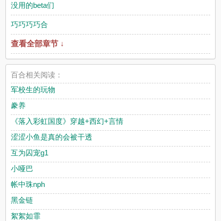
没用的beta们
巧巧巧巧合
查看全部章节 ↓
百合相关阅读：
军校生的玩物
豢养
《落入彩虹国度》穿越+西幻+言情
涩涩小鱼是真的会被干透
互为囚宠g1
小哑巴
帐中珠nph
黑金链
絮絮如霏