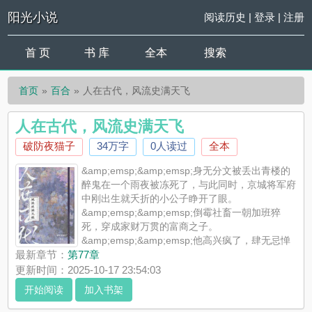
阳光小说
阅读历史
|
登录
|
注册
首 页
书 库
全本
搜索
首页
百合
人在古代，风流史满天飞
人在古代，风流史满天飞
破防夜猫子
34万字
0人读过
全本
&amp;emsp;&amp;emsp;身无分文被丢出青楼的
醉鬼在一个雨夜被冻死了，与此同时，京城将军府
中刚出生就夭折的小公子睁开了眼。
&amp;emsp;&amp;emsp;倒霉社畜一朝加班猝
死，穿成家财万贯的富商之子。
&amp;emsp;&amp;emsp;他高兴疯了，肆无忌惮
地挥霍金钱，最后家财散尽，落魄.. ...
最新章节：
第77章
《人在古代，风流史满天飞》是破防夜猫子精心创作的百合，阳
更新时间：2025-10-17 23:54:03
光小说实时更新人在古代，风流史满天飞最新章节并且提供无弹
开始阅读
加入书架
窗阅读，书友所发表的人在古代，风流史满天飞评论，并不代表
阳光小说赞同或者支持人在古代，风流史满天飞读者的观点。