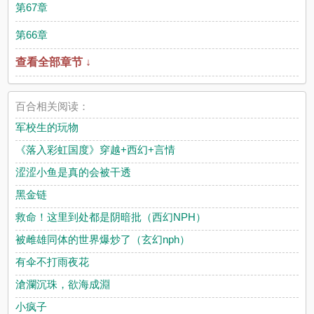
第67章
第66章
查看全部章节 ↓
百合相关阅读：
军校生的玩物
《落入彩虹国度》穿越+西幻+言情
涩涩小鱼是真的会被干透
黑金链
救命！这里到处都是阴暗批（西幻NPH）
被雌雄同体的世界爆炒了（玄幻nph）
有伞不打雨夜花
滄瀾沉珠，欲海成淵
小疯子