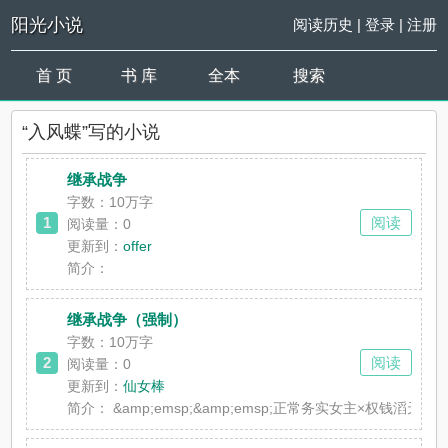
阳光小说
阅读历史
|
登录
|
注册
首 页
书 库
全本
搜索
“入风蝶”写的小说
继承战争
字数：10万字
1
阅读
阅读量：0
更新到：
offer
简介：
继承战争（强制）
字数：10万字
2
阅读
阅读量：0
更新到：
仙女棒
简介：
&amp;emsp;&amp;emsp;正常务实女